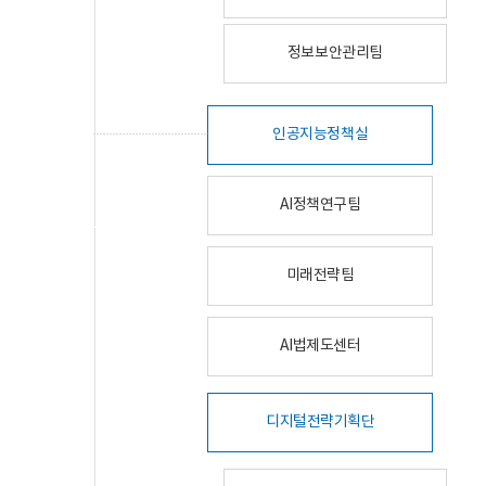
정보보안관리팀
인공지능정책실
AI정책연구팀
미래전략팀
AI법제도센터
디지털전략기획단