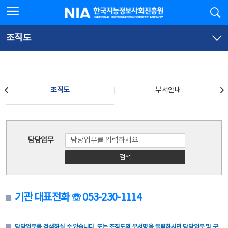
본
전
전체메뉴 열기
검
한국지능정보사회진흥원
문
체
바
메
로
뉴
가
바
조직도
기
로
가
기
조직도
조직도
부서안내
조직도
담당업무
검색
기관 대표전화 ☏ 053-230-1114
담당업무를 검색하실 수 있습니다. 또는 조직도의 부서명을 클릭하시면 담당업무 및 구