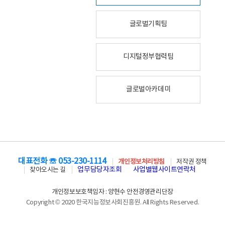
글로벌기획팀
디지털정부협력팀
글로벌아카데미
대표전화 ☏ 053-230-1114
개인정보처리방침
저작권 정책
업무담당자조회
사업별웹사이트연락처
찾아오시는 길
개인정보보호책임자 : 양현수 안전경영관리단장
Copyright © 2020 한국지능정보사회진흥원. All Rights Reserved.