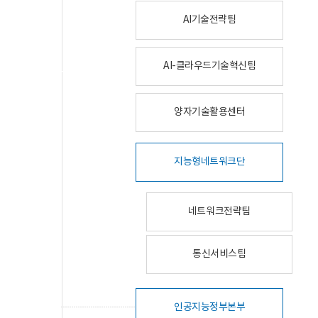
AI기술전략팀
AI-클라우드기술혁신팀
양자기술활용센터
지능형네트워크단
네트워크전략팀
통신서비스팀
인공지능정부본부