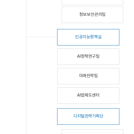
정보보안관리팀
인공지능정책실
AI정책연구팀
미래전략팀
AI법제도센터
디지털전략기획단