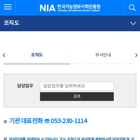
본
전
전체메뉴 열기
검
한국지능정보사회진흥원
문
체
바
메
로
뉴
가
바
조직도
기
로
가
기
조직도
조직도
부서안내
조직도
담당업무
검색
기관 대표전화 ☏ 053-230-1114
담당업무를 검색하실 수 있습니다. 또는 조직도의 부서명을 클릭하시면 담당업무 및 구