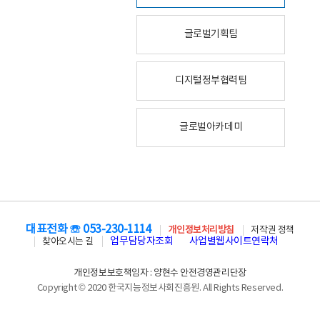
글로벌기획팀
디지털정부협력팀
글로벌아카데미
대표전화 ☏ 053-230-1114
개인정보처리방침
저작권 정책
업무담당자조회
사업별웹사이트연락처
찾아오시는 길
개인정보보호책임자 : 양현수 안전경영관리단장
Copyright © 2020 한국지능정보사회진흥원. All Rights Reserved.