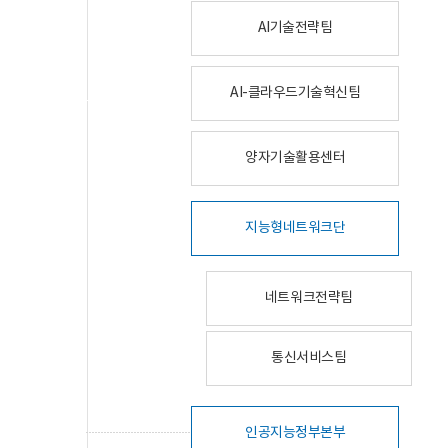
AI기술전략팀
AI-클라우드기술혁신팀
양자기술활용센터
지능형네트워크단
네트워크전략팀
통신서비스팀
인공지능정부본부