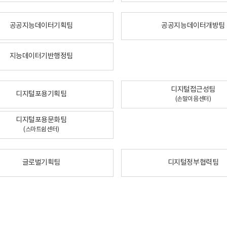
공공지능데이터기획팀
공공지능데이터개방팀
지능데이터기반행정팀
디지털접근성팀
디지털포용기획팀
(손말이음센터)
디지털포용문화팀
(스마트쉼센터)
글로벌기획팀
디지털정부협력팀