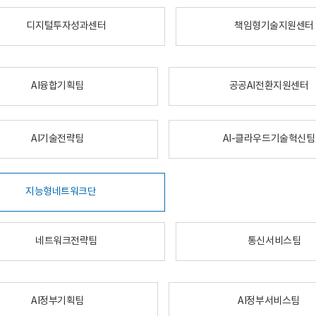
디지털투자성과센터
책임형기술지원센터
AI융합기획팀
공공AI전환지원센터
AI기술전략팀
AI-클라우드기술혁신팀
지능형네트워크단
네트워크전략팀
통신서비스팀
AI정부기획팀
AI정부서비스팀