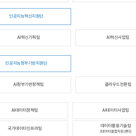
인공지능혁신지원단
AI혁신기획팀
AI혁신사업팀
인공지능정부기반지원단
AI정부기반정책팀
클라우드전환팀
AI데이터정책팀
AI데이터사업팀
데이터활용기술팀
국가데이터인프라팀
(데이터결합지원센터)