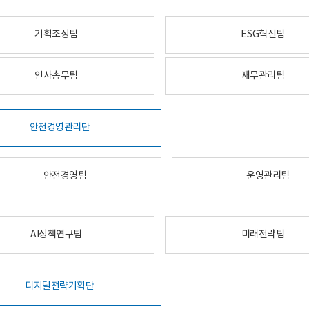
기획조정팀
ESG혁신팀
인사총무팀
재무관리팀
안전경영관리단
안전경영팀
운영관리팀
AI정책연구팀
미래전략팀
디지털전략기획단