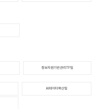
정보자원기반관리TF팀
AI데이터확산팀