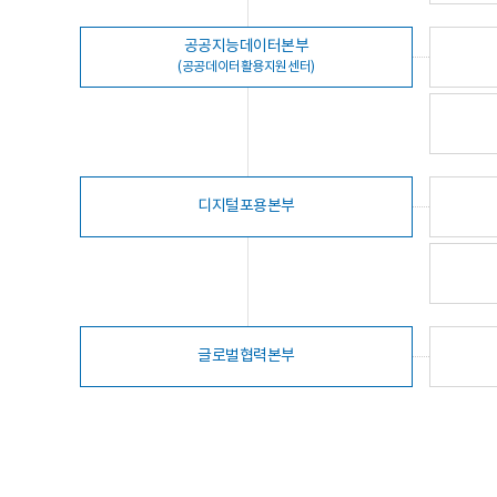
공공지능데이터본부
(공공데이터활용지원센터)
디지털포용본부
글로벌협력본부