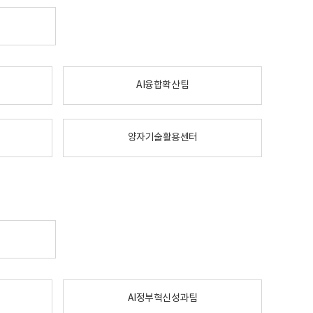
AI융합확산팀
양자기술활용센터
AI정부혁신성과팀