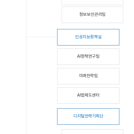
정보보안관리팀
인공지능정책실
AI정책연구팀
미래전략팀
AI법제도센터
디지털전략기획단