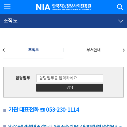
본
전
전체메뉴 열기
검
한국지능정보사회진흥원
문
체
바
메
로
뉴
가
바
조직도
기
로
가
기
조직도
조직도
부서안내
조직도
담당업무
검색
기관 대표전화 ☏ 053-230-1114
담당업무를 검색하실 수 있습니다. 또는 조직도의 부서명을 클릭하시면 담당업무 및 구