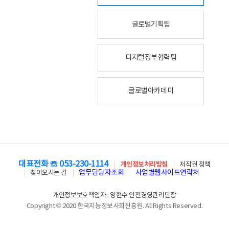
글로벌기획팀
디지털정부협력팀
글로벌아카데미
대표전화 ☏ 053-230-1114
개인정보처리방침
저작권 정책
업무담당자조회
사업별웹사이트연락처
찾아오시는 길
개인정보보호책임자 : 양현수 안전경영관리단장
Copyright © 2020 한국지능정보사회진흥원. All Rights Reserved.