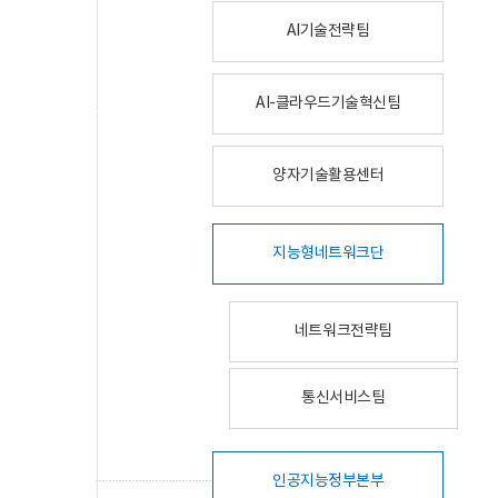
AI기술전략팀
AI-클라우드기술혁신팀
양자기술활용센터
지능형네트워크단
네트워크전략팀
통신서비스팀
인공지능정부본부