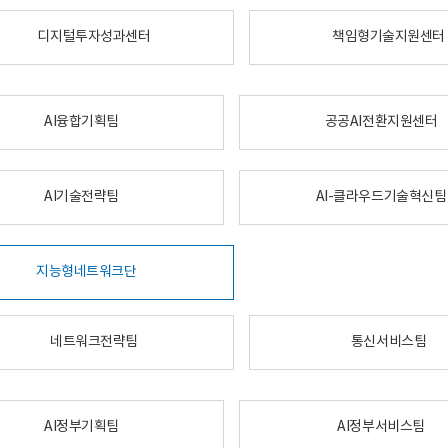
디지털투자성과센터
책임형기술지원센터
AI융합기획팀
공공AI전환지원센터
AI기술전략팀
AI-클라우드기술혁신팀
지능형네트워크단
네트워크전략팀
통신서비스팀
AI정부기획팀
AI정부서비스팀