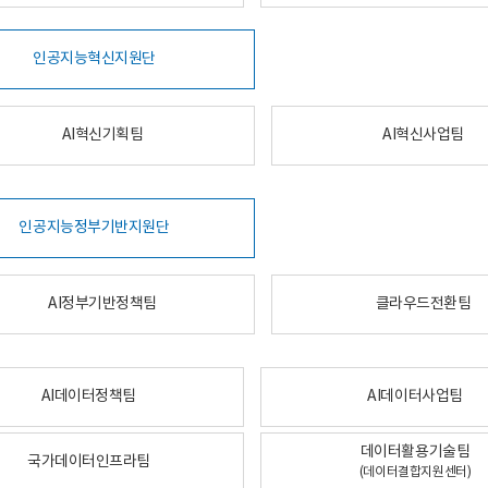
인공지능혁신지원단
AI혁신기획팀
AI혁신사업팀
인공지능정부기반지원단
AI정부기반정책팀
클라우드전환팀
AI데이터정책팀
AI데이터사업팀
데이터활용기술팀
국가데이터인프라팀
(데이터결합지원센터)