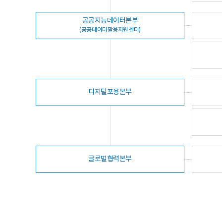
공공지능데이터본부
(공공데이터활용지원센터)
디지털포용본부
글로벌협력본부