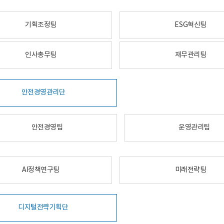
기획조정팀
ESG혁신팀
인사총무팀
재무관리팀
안전경영관리단
안전경영팀
운영관리팀
AI정책연구팀
미래전략팀
디지털전략기획단