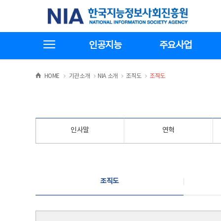
본
전
한국지능정보사회진흥원
문
체
바
메
로
뉴
가
바
전체메뉴보기
기
로
인공지능
주요사업
가
기
>
>
>
>
HOME
기관소개
NIA 소개
조직도
조직도
인사말
연혁
조직도
조직도
조직도