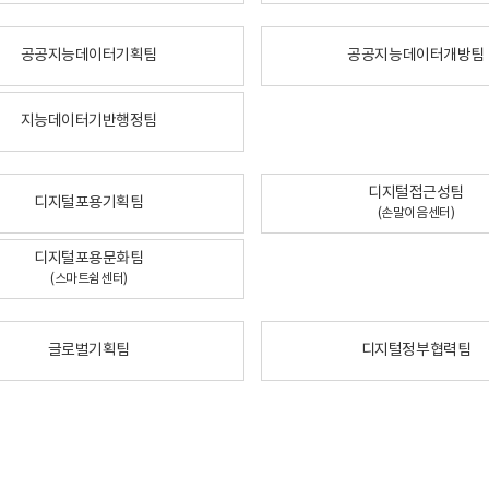
공공지능데이터기획팀
공공지능데이터개방팀
지능데이터기반행정팀
디지털접근성팀
디지털포용기획팀
(손말이음센터)
디지털포용문화팀
(스마트쉼센터)
글로벌기획팀
디지털정부협력팀