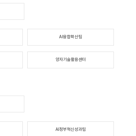
AI융합확산팀
양자기술활용센터
AI정부혁신성과팀