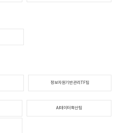
정보자원기반관리TF팀
AI데이터확산팀