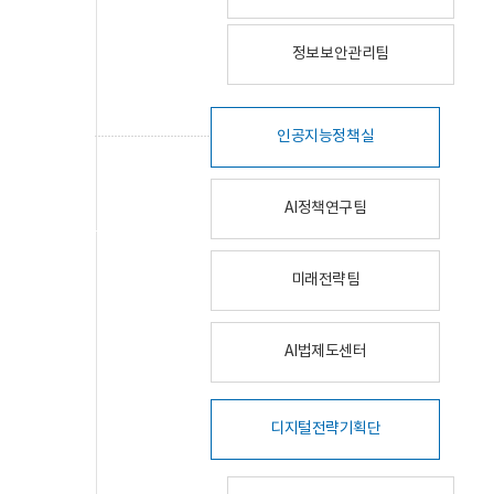
정보보안관리팀
인공지능정책실
AI정책연구팀
미래전략팀
AI법제도센터
디지털전략기획단