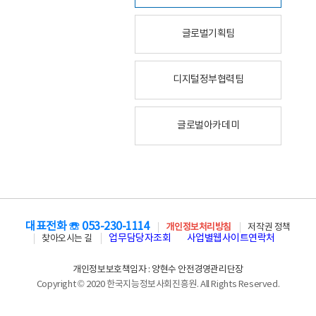
글로벌기획팀
디지털정부협력팀
글로벌아카데미
대표전화 ☏ 053-230-1114
개인정보처리방침
저작권 정책
업무담당자조회
사업별웹사이트연락처
찾아오시는 길
개인정보보호책임자 : 양현수 안전경영관리단장
Copyright © 2020 한국지능정보사회진흥원. All Rights Reserved.