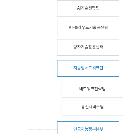
AI기술전략팀
AI-클라우드기술혁신팀
양자기술활용센터
지능형네트워크단
네트워크전략팀
통신서비스팀
인공지능정부본부