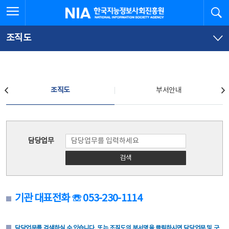
본
전
전체메뉴 열기
검
한국지능정보사회진흥원
문
체
바
메
로
뉴
가
바
조직도
기
로
가
기
조직도
조직도
부서안내
조직도
담당업무
검색
기관 대표전화 ☏ 053-230-1114
담당업무를 검색하실 수 있습니다. 또는 조직도의 부서명을 클릭하시면 담당업무 및 구