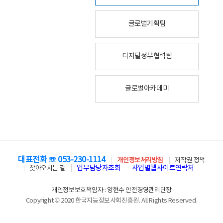
글로벌기획팀
디지털정부협력팀
글로벌아카데미
대표전화 ☏ 053-230-1114
개인정보처리방침
저작권 정책
업무담당자조회
사업별웹사이트연락처
찾아오시는 길
개인정보보호책임자 : 양현수 안전경영관리단장
Copyright © 2020 한국지능정보사회진흥원. All Rights Reserved.