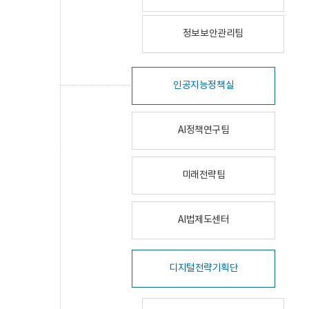
정보보안관리팀
인공지능정책실
AI정책연구팀
미래전략팀
AI법제도센터
디지털전략기획단