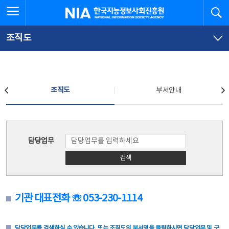
본
전
전체메뉴 열기
검
한국지능정보사회진흥원
문
체
바
메
로
뉴
가
바
조직도
기
로
가
기
조직도
조직도
부서안내
조직도
담당업무
검색
기관 대표전화 ☏ 053-230-1114
담당업무를 검색하실 수 있습니다. 또는 조직도의 부서명을 클릭하시면 담당업무 및 구