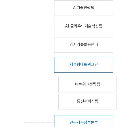
AI기술전략팀
AI-클라우드기술혁신팀
양자기술활용센터
지능형네트워크단
네트워크전략팀
통신서비스팀
인공지능정부본부