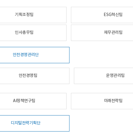
기획조정팀
ESG혁신팀
인사총무팀
재무관리팀
안전경영관리단
안전경영팀
운영관리팀
AI정책연구팀
미래전략팀
디지털전략기획단