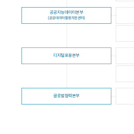
공공지능데이터본부
(공공데이터활용지원센터)
디지털포용본부
글로벌협력본부