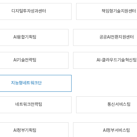
디지털투자성과센터
책임형기술지원센터
AI융합기획팀
공공AI전환지원센터
AI기술전략팀
AI-클라우드기술혁신팀
지능형네트워크단
네트워크전략팀
통신서비스팀
AI정부기획팀
AI정부서비스팀