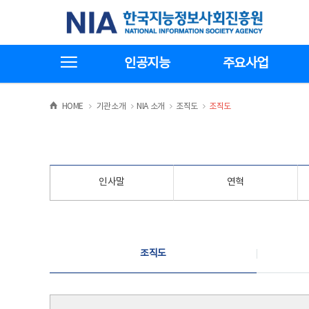
본
전
한국지능정보사회진흥원
문
체
바
메
로
뉴
가
바
전체메뉴보기
기
로
인공지능
주요사업
가
기
>
>
>
>
HOME
기관소개
NIA 소개
조직도
조직도
인사말
연혁
조직도
조직도
조직도