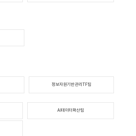
정보자원기반관리TF팀
AI데이터확산팀