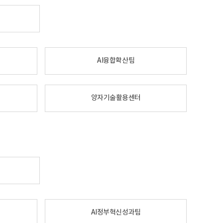
AI융합확산팀
양자기술활용센터
AI정부혁신성과팀