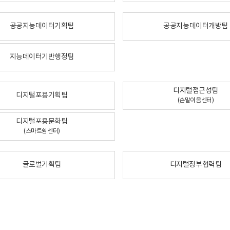
공공지능데이터기획팀
공공지능데이터개방팀
지능데이터기반행정팀
디지털접근성팀
디지털포용기획팀
(손말이음센터)
디지털포용문화팀
(스마트쉼센터)
글로벌기획팀
디지털정부협력팀