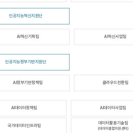
인공지능혁신지원단
AI혁신기획팀
AI혁신사업팀
인공지능정부기반지원단
AI정부기반정책팀
클라우드전환팀
AI데이터정책팀
AI데이터사업팀
데이터활용기술팀
국가데이터인프라팀
(데이터결합지원센터)