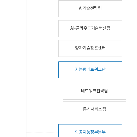
AI기술전략팀
AI-클라우드기술혁신팀
양자기술활용센터
지능형네트워크단
네트워크전략팀
통신서비스팀
인공지능정부본부