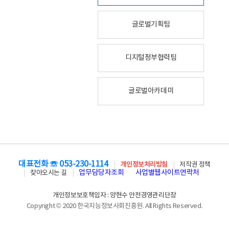
글로벌기획팀
디지털정부협력팀
글로벌아카데미
대표전화 ☏ 053-230-1114
개인정보처리방침
저작권 정책
업무담당자조회
사업별웹사이트연락처
찾아오시는 길
개인정보보호책임자 : 양현수 안전경영관리단장
Copyright © 2020 한국지능정보사회진흥원. All Rights Reserved.