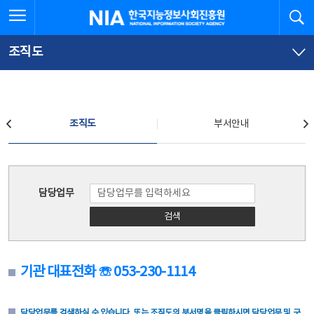
본
전
전체메뉴 열기
검
한국지능정보사회진흥원
문
체
바
메
로
뉴
가
바
조직도
기
로
가
기
조직도
조직도
부서안내
조직도
담당업무
검색
기관 대표전화 ☏ 053-230-1114
담당업무를 검색하실 수 있습니다. 또는 조직도의 부서명을 클릭하시면 담당업무 및 구