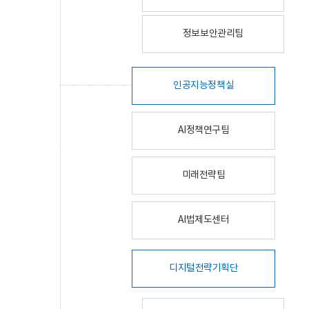
정보보안관리팀
인공지능정책실
AI정책연구팀
미래전략팀
AI법제도센터
디지털전략기획단