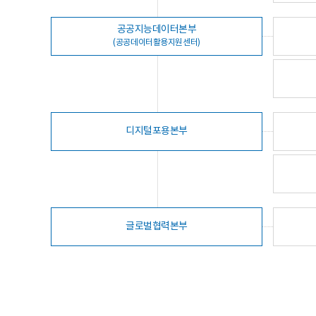
공공지능데이터본부
(공공데이터활용지원센터)
디지털포용본부
글로벌협력본부