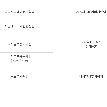
공공지능데이터기획팀
공공지능데이터개방팀
지능데이터기반행정팀
디지털접근성팀
디지털포용기획팀
(손말이음센터)
디지털포용문화팀
(스마트쉼센터)
글로벌기획팀
디지털정부협력팀