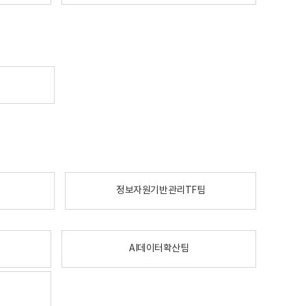
정보자원기반관리TF팀
AI데이터확산팀