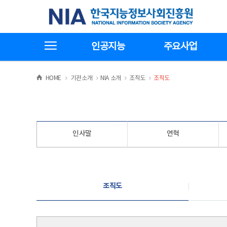
본
전
한국지능정보사회진흥원
문
체
바
메
로
뉴
가
바
전체메뉴보기
기
로
인공지능
주요사업
가
기
>
>
>
>
HOME
기관소개
NIA 소개
조직도
조직도
인사말
연혁
조직도
조직도
조직도