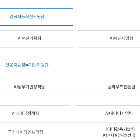
인공지능혁신지원단
AI혁신기획팀
AI혁신사업팀
인공지능정부기반지원단
AI정부기반정책팀
클라우드전환팀
AI데이터정책팀
AI데이터사업팀
데이터활용기술팀
국가데이터인프라팀
(데이터결합지원센터)