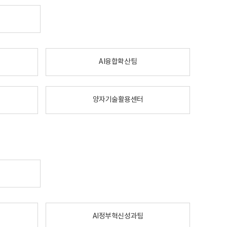
AI융합확산팀
양자기술활용센터
AI정부혁신성과팀