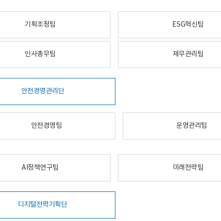
기획조정팀
ESG혁신팀
인사총무팀
재무관리팀
안전경영관리단
안전경영팀
운영관리팀
AI정책연구팀
미래전략팀
디지털전략기획단