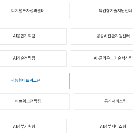
디지털투자성과센터
책임형기술지원센터
AI융합기획팀
공공AI전환지원센터
AI기술전략팀
AI-클라우드기술혁신팀
지능형네트워크단
네트워크전략팀
통신서비스팀
AI정부기획팀
AI정부서비스팀