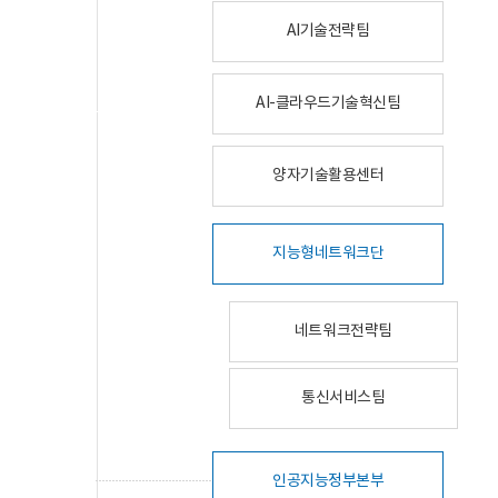
AI기술전략팀
AI-클라우드기술혁신팀
양자기술활용센터
지능형네트워크단
네트워크전략팀
통신서비스팀
인공지능정부본부