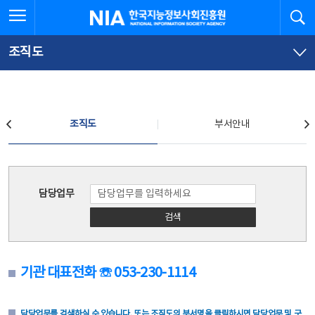
본
전
전체메뉴 열기
검
한국지능정보사회진흥원
문
체
바
메
로
뉴
가
바
조직도
기
로
가
기
조직도
조직도
부서안내
조직도
담당업무
검색
기관 대표전화 ☏ 053-230-1114
담당업무를 검색하실 수 있습니다. 또는 조직도의 부서명을 클릭하시면 담당업무 및 구