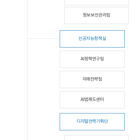
정보보안관리팀
인공지능정책실
AI정책연구팀
미래전략팀
AI법제도센터
디지털전략기획단