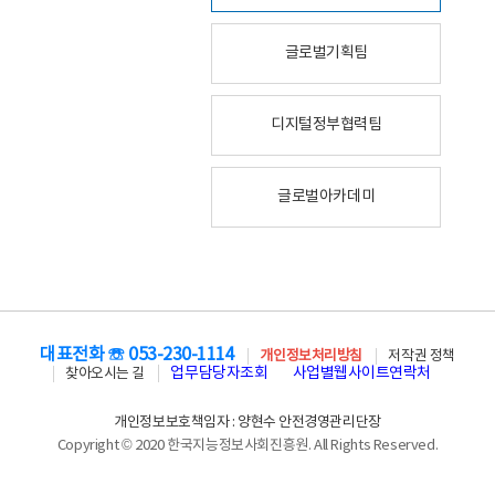
글로벌기획팀
디지털정부협력팀
글로벌아카데미
대표전화 ☏ 053-230-1114
개인정보처리방침
저작권 정책
업무담당자조회
사업별웹사이트연락처
찾아오시는 길
개인정보보호책임자 : 양현수 안전경영관리단장
Copyright © 2020 한국지능정보사회진흥원. All Rights Reserved.