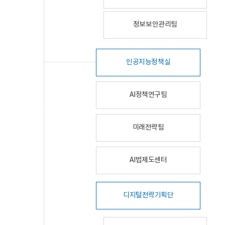
정보보안관리팀
인공지능정책실
AI정책연구팀
미래전략팀
AI법제도센터
디지털전략기획단