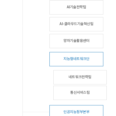
AI기술전략팀
AI-클라우드기술혁신팀
양자기술활용센터
지능형네트워크단
네트워크전략팀
통신서비스팀
인공지능정부본부