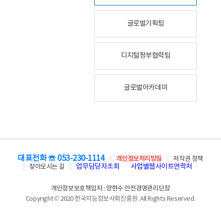
글로벌기획팀
디지털정부협력팀
글로벌아카데미
대표전화 ☏ 053-230-1114
개인정보처리방침
저작권 정책
업무담당자조회
사업별웹사이트연락처
찾아오시는 길
개인정보보호책임자 : 양현수 안전경영관리단장
Copyright © 2020 한국지능정보사회진흥원. All Rights Reserved.