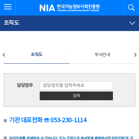
본
전
전체메뉴 열기
검
한국지능정보사회진흥원
문
체
바
메
로
뉴
가
바
조직도
기
로
가
기
조직도
조직도
부서안내
조직도
담당업무
검색
기관 대표전화 ☏ 053-230-1114
담당업무를 검색하실 수 있습니다. 또는 조직도의 부서명을 클릭하시면 담당업무 및 구