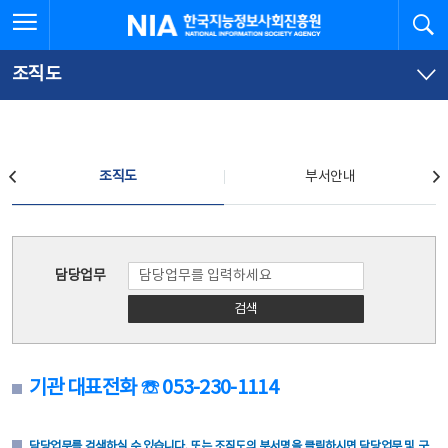
본
전
전체메뉴 열기
검
한국지능정보사회진흥원
문
체
바
메
로
뉴
가
바
조직도
기
로
가
기
조직도
조직도
부서안내
조직도
담당업무
검색
기관 대표전화 ☏ 053-230-1114
담당업무를 검색하실 수 있습니다. 또는 조직도의 부서명을 클릭하시면 담당업무 및 구