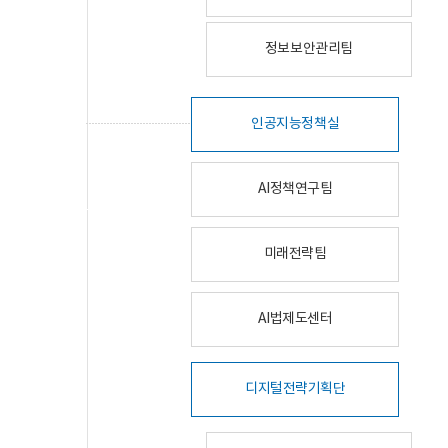
정보보안관리팀
인공지능정책실
AI정책연구팀
미래전략팀
AI법제도센터
디지털전략기획단