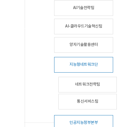
AI기술전략팀
AI-클라우드기술혁신팀
양자기술활용센터
지능형네트워크단
네트워크전략팀
통신서비스팀
인공지능정부본부