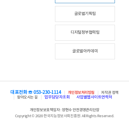
글로벌기획팀
디지털정부협력팀
글로벌아카데미
대표전화 ☏ 053-230-1114
개인정보처리방침
저작권 정책
업무담당자조회
사업별웹사이트연락처
찾아오시는 길
개인정보보호책임자 : 양현수 안전경영관리단장
Copyright © 2020 한국지능정보사회진흥원. All Rights Reserved.