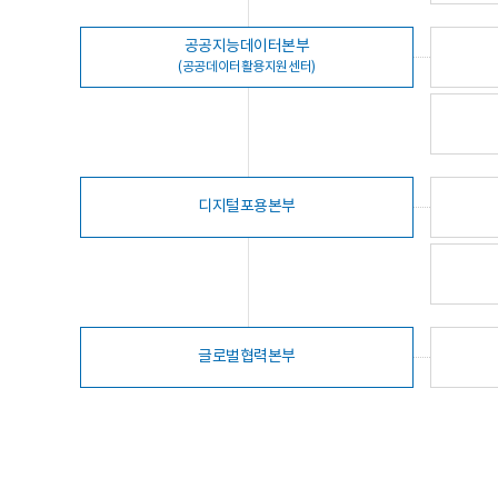
공공지능데이터본부
(공공데이터활용지원센터)
디지털포용본부
글로벌협력본부