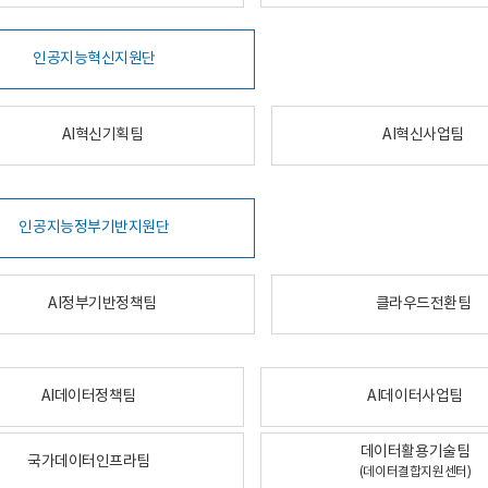
인공지능혁신지원단
AI혁신기획팀
AI혁신사업팀
인공지능정부기반지원단
AI정부기반정책팀
클라우드전환팀
AI데이터정책팀
AI데이터사업팀
데이터활용기술팀
국가데이터인프라팀
(데이터결합지원센터)