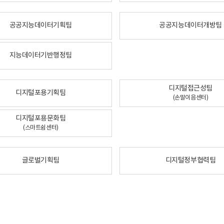
공공지능데이터기획팀
공공지능데이터개방팀
지능데이터기반행정팀
디지털접근성팀
디지털포용기획팀
(손말이음센터)
디지털포용문화팀
(스마트쉼센터)
글로벌기획팀
디지털정부협력팀