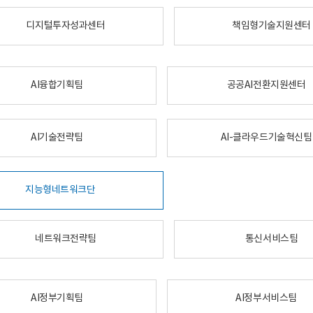
디지털투자성과센터
책임형기술지원센터
AI융합기획팀
공공AI전환지원센터
AI기술전략팀
AI-클라우드기술혁신팀
지능형네트워크단
네트워크전략팀
통신서비스팀
AI정부기획팀
AI정부서비스팀