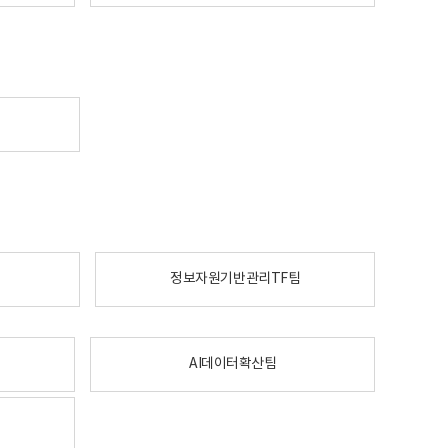
정보자원기반관리TF팀
AI데이터확산팀