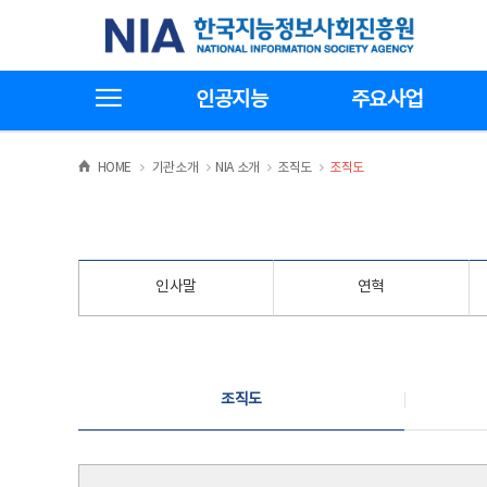
본
전
한국지능정보사회진흥원
문
체
바
메
로
뉴
가
바
전체메뉴보기
기
로
인공지능
주요사업
가
기
>
>
>
>
HOME
기관소개
NIA 소개
조직도
조직도
인사말
연혁
조직도
조직도
조직도