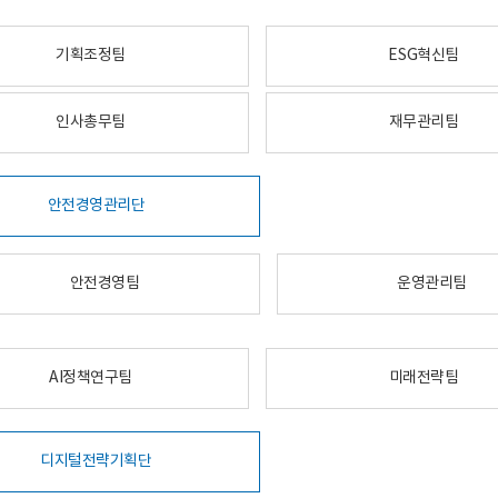
기획조정팀
ESG혁신팀
인사총무팀
재무관리팀
안전경영관리단
안전경영팀
운영관리팀
AI정책연구팀
미래전략팀
디지털전략기획단