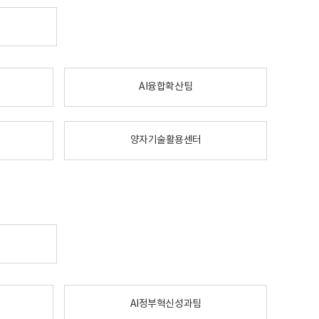
AI융합확산팀
양자기술활용센터
AI정부혁신성과팀