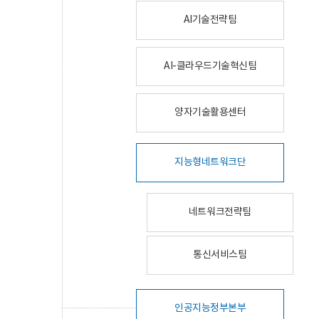
AI기술전략팀
AI-클라우드기술혁신팀
양자기술활용센터
지능형네트워크단
네트워크전략팀
통신서비스팀
인공지능정부본부