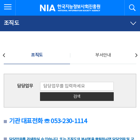
본
전
전체메뉴 열기
검
한국지능정보사회진흥원
문
체
바
메
로
뉴
가
바
조직도
기
로
가
기
조직도
조직도
부서안내
조직도
담당업무
검색
기관 대표전화 ☏ 053-230-1114
담당업무를 검색하실 수 있습니다. 또는 조직도의 부서명을 클릭하시면 담당업무 및 구