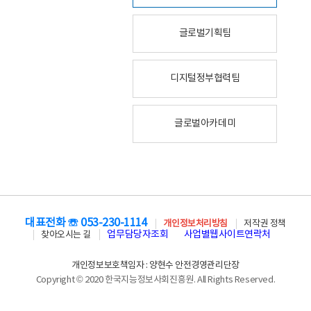
글로벌기획팀
디지털정부협력팀
글로벌아카데미
대표전화 ☏ 053-230-1114
개인정보처리방침
저작권 정책
업무담당자조회
사업별웹사이트연락처
찾아오시는 길
개인정보보호책임자 : 양현수 안전경영관리단장
Copyright © 2020 한국지능정보사회진흥원. All Rights Reserved.