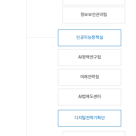
정보보안관리팀
인공지능정책실
AI정책연구팀
미래전략팀
AI법제도센터
디지털전략기획단