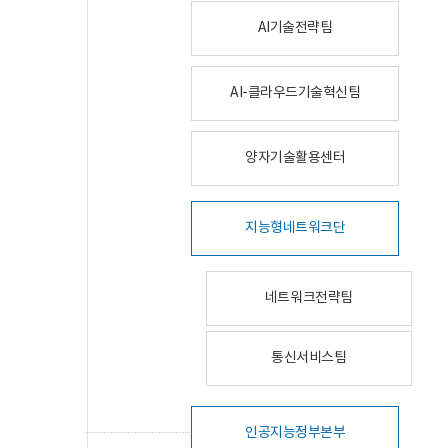
AI기술전략팀
AI-클라우드기술혁신팀
양자기술활용센터
지능형네트워크단
네트워크전략팀
통신서비스팀
인공지능정부본부