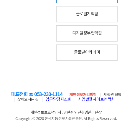
글로벌기획팀
디지털정부협력팀
글로벌아카데미
대표전화 ☏ 053-230-1114
개인정보처리방침
저작권 정책
업무담당자조회
사업별웹사이트연락처
찾아오시는 길
개인정보보호책임자 : 양현수 안전경영관리단장
Copyright © 2020 한국지능정보사회진흥원. All Rights Reserved.