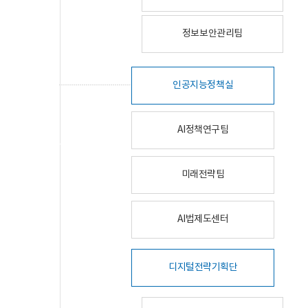
정보보안관리팀
인공지능정책실
AI정책연구팀
미래전략팀
AI법제도센터
디지털전략기획단