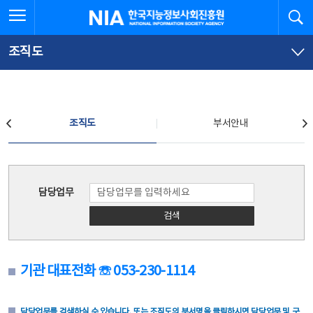
본
전
전체메뉴 열기
검
한국지능정보사회진흥원
문
체
바
메
로
뉴
가
바
조직도
기
로
가
기
조직도
조직도
부서안내
조직도
담당업무
검색
기관 대표전화 ☏ 053-230-1114
담당업무를 검색하실 수 있습니다. 또는 조직도의 부서명을 클릭하시면 담당업무 및 구