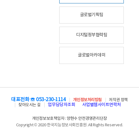
글로벌기획팀
디지털정부협력팀
글로벌아카데미
대표전화 ☏ 053-230-1114
개인정보처리방침
저작권 정책
업무담당자조회
사업별웹사이트연락처
찾아오시는 길
개인정보보호책임자 : 양현수 안전경영관리단장
Copyright © 2020 한국지능정보사회진흥원. All Rights Reserved.