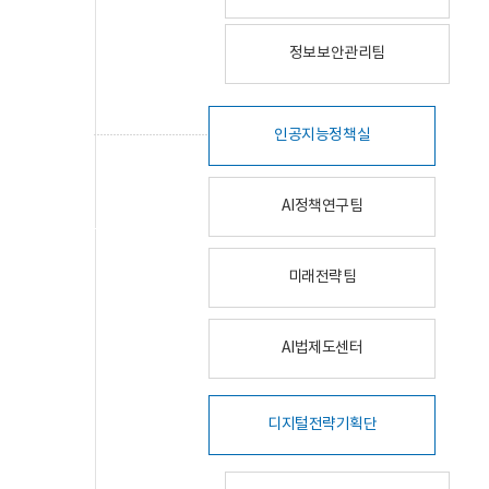
정보보안관리팀
인공지능정책실
AI정책연구팀
미래전략팀
AI법제도센터
디지털전략기획단