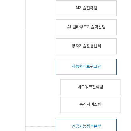
AI기술전략팀
AI-클라우드기술혁신팀
양자기술활용센터
지능형네트워크단
네트워크전략팀
통신서비스팀
인공지능정부본부