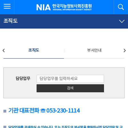
본
전
전체메뉴 열기
검
한국지능정보사회진흥원
문
체
바
메
로
뉴
가
바
조직도
기
로
가
기
조직도
조직도
부서안내
조직도
담당업무
검색
기관 대표전화 ☏ 053-230-1114
담당업무를 검색하실 수 있습니다. 또는 조직도의 부서명을 클릭하시면 담당업무 및 구