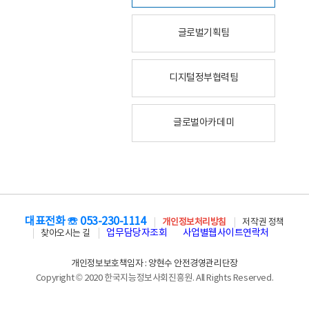
글로벌기획팀
디지털정부협력팀
글로벌아카데미
대표전화 ☏ 053-230-1114
개인정보처리방침
저작권 정책
업무담당자조회
사업별웹사이트연락처
찾아오시는 길
개인정보보호책임자 : 양현수 안전경영관리단장
Copyright © 2020 한국지능정보사회진흥원. All Rights Reserved.