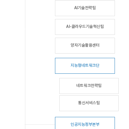
AI기술전략팀
AI-클라우드기술혁신팀
양자기술활용센터
지능형네트워크단
네트워크전략팀
통신서비스팀
인공지능정부본부