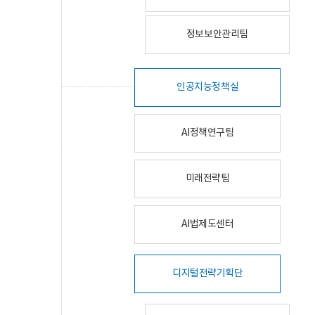
정보보안관리팀
인공지능정책실
AI정책연구팀
미래전략팀
AI법제도센터
디지털전략기획단