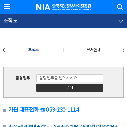
본
전
전체메뉴 열기
검
한국지능정보사회진흥원
문
체
바
메
로
뉴
가
바
조직도
기
로
가
기
조직도
조직도
부서안내
조직도
담당업무
검색
기관 대표전화 ☏ 053-230-1114
담당업무를 검색하실 수 있습니다. 또는 조직도의 부서명을 클릭하시면 담당업무 및 구