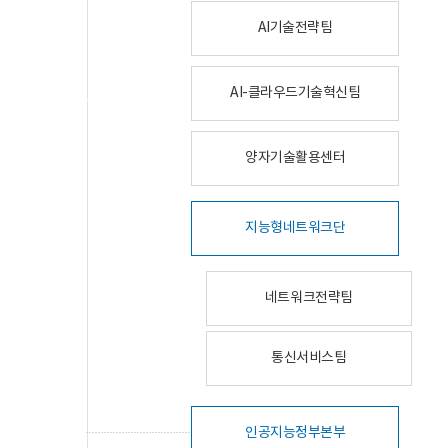
AI기술전략팀
AI-클라우드기술혁신팀
양자기술활용센터
지능형네트워크단
네트워크전략팀
통신서비스팀
인공지능정부본부