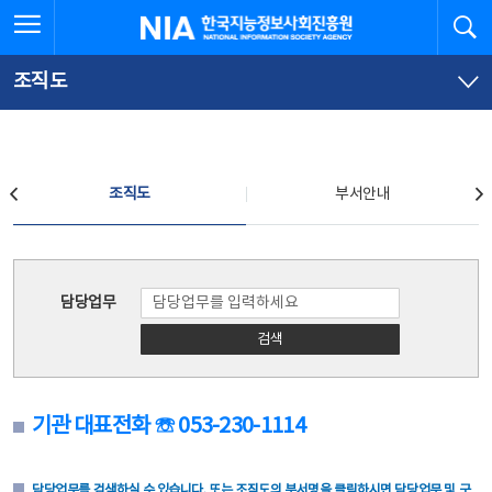
본
전
전체메뉴 열기
검
한국지능정보사회진흥원
문
체
바
메
로
뉴
가
바
조직도
기
로
가
기
조직도
조직도
부서안내
조직도
담당업무
검색
기관 대표전화 ☏ 053-230-1114
담당업무를 검색하실 수 있습니다. 또는 조직도의 부서명을 클릭하시면 담당업무 및 구