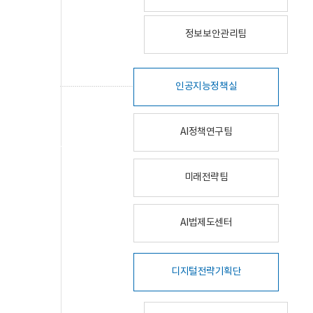
정보보안관리팀
인공지능정책실
AI정책연구팀
미래전략팀
AI법제도센터
디지털전략기획단