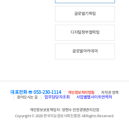
글로벌기획팀
디지털정부협력팀
글로벌아카데미
대표전화 ☏ 053-230-1114
개인정보처리방침
저작권 정책
업무담당자조회
사업별웹사이트연락처
찾아오시는 길
개인정보보호책임자 : 양현수 안전경영관리단장
Copyright © 2020 한국지능정보사회진흥원. All Rights Reserved.