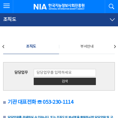
본
전
전체메뉴 열기
검
한국지능정보사회진흥원
문
체
바
메
로
뉴
가
바
조직도
기
로
가
기
조직도
조직도
부서안내
조직도
담당업무
검색
기관 대표전화 ☏ 053-230-1114
담당업무를 검색하실 수 있습니다. 또는 조직도의 부서명을 클릭하시면 담당업무 및 구