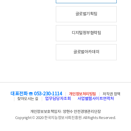
글로벌기획팀
디지털정부협력팀
글로벌아카데미
대표전화 ☏ 053-230-1114
개인정보처리방침
저작권 정책
업무담당자조회
사업별웹사이트연락처
찾아오시는 길
개인정보보호책임자 : 양현수 안전경영관리단장
Copyright © 2020 한국지능정보사회진흥원. All Rights Reserved.