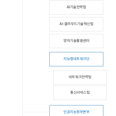
AI기술전략팀
AI-클라우드기술혁신팀
양자기술활용센터
지능형네트워크단
네트워크전략팀
통신서비스팀
인공지능정부본부