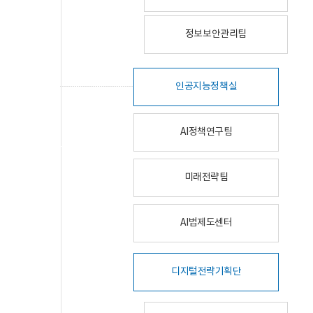
정보보안관리팀
인공지능정책실
AI정책연구팀
미래전략팀
AI법제도센터
디지털전략기획단