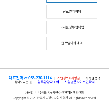
글로벌기획팀
디지털정부협력팀
글로벌아카데미
대표전화 ☏ 053-230-1114
개인정보처리방침
저작권 정책
업무담당자조회
사업별웹사이트연락처
찾아오시는 길
개인정보보호책임자 : 양현수 안전경영관리단장
Copyright © 2020 한국지능정보사회진흥원. All Rights Reserved.