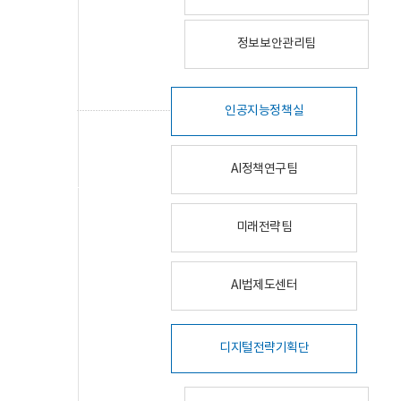
정보보안관리팀
인공지능정책실
AI정책연구팀
미래전략팀
AI법제도센터
디지털전략기획단