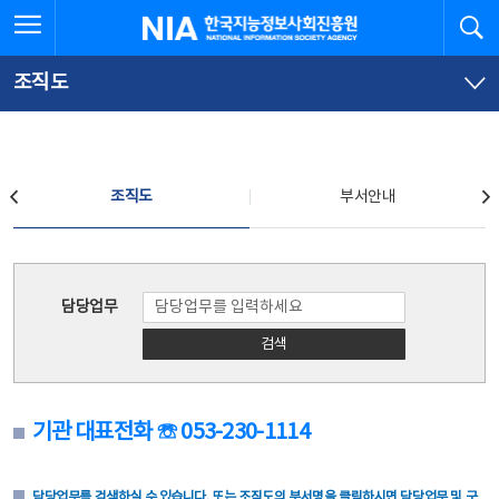
본
전
전체메뉴 열기
검
한국지능정보사회진흥원
문
체
바
메
로
뉴
가
바
조직도
기
로
가
기
조직도
조직도
부서안내
조직도
담당업무
검색
기관 대표전화 ☏ 053-230-1114
담당업무를 검색하실 수 있습니다. 또는 조직도의 부서명을 클릭하시면 담당업무 및 구