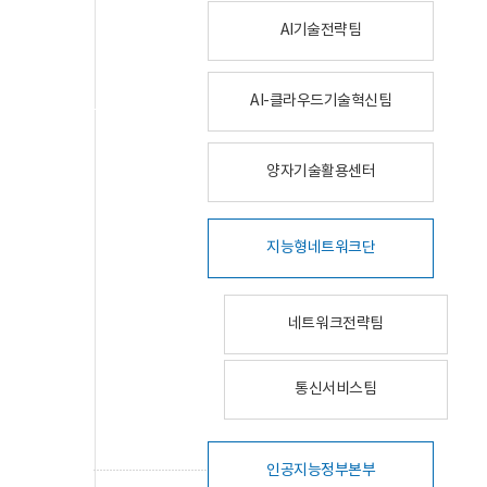
AI기술전략팀
AI-클라우드기술혁신팀
양자기술활용센터
지능형네트워크단
네트워크전략팀
통신서비스팀
인공지능정부본부