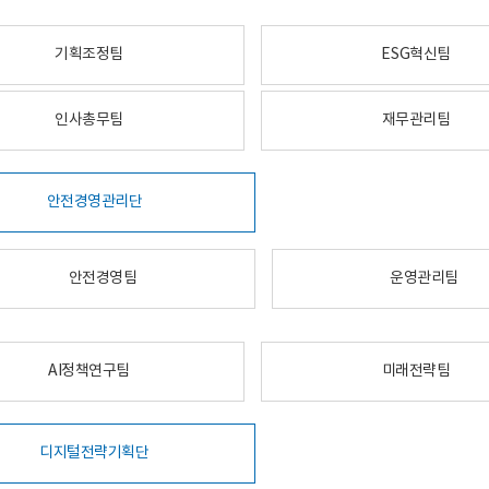
기획조정팀
ESG혁신팀
인사총무팀
재무관리팀
안전경영관리단
안전경영팀
운영관리팀
AI정책연구팀
미래전략팀
디지털전략기획단