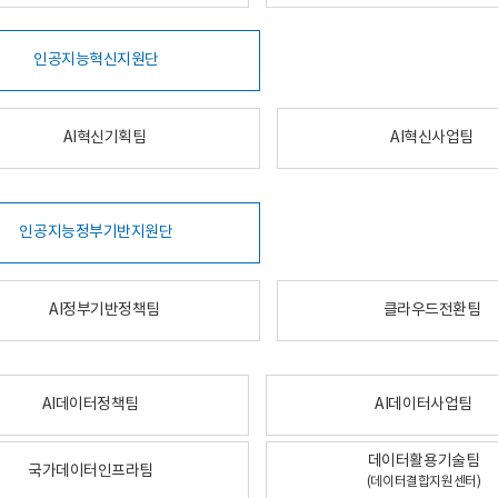
인공지능혁신지원단
AI혁신기획팀
AI혁신사업팀
인공지능정부기반지원단
AI정부기반정책팀
클라우드전환팀
AI데이터정책팀
AI데이터사업팀
데이터활용기술팀
국가데이터인프라팀
(데이터결합지원센터)