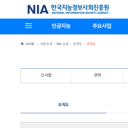
본
전
한국지능정보사회진흥원
문
체
바
메
로
뉴
가
바
전체메뉴보기
기
로
인공지능
주요사업
가
기
>
>
>
>
HOME
기관소개
NIA 소개
조직도
조직도
인사말
연혁
조직도
조직도
조직도