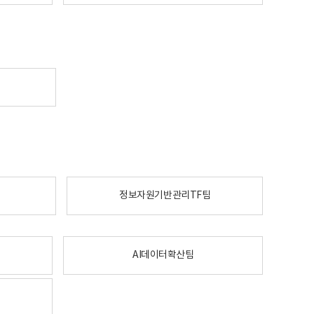
정보자원기반관리TF팀
AI데이터확산팀