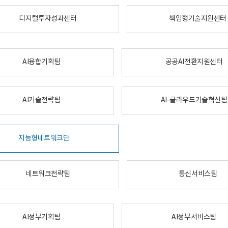
디지털투자성과센터
책임형기술지원센터
AI융합기획팀
공공AI전환지원센터
AI기술전략팀
AI-클라우드기술혁신팀
지능형네트워크단
네트워크전략팀
통신서비스팀
AI정부기획팀
AI정부서비스팀