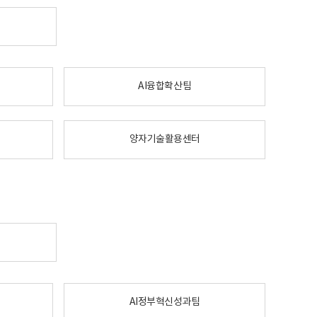
AI융합확산팀
양자기술활용센터
AI정부혁신성과팀