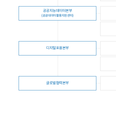
공공지능데이터본부
(공공데이터활용지원센터)
디지털포용본부
글로벌협력본부