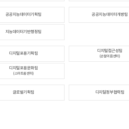
공공지능데이터기획팀
공공지능데이터개방팀
지능데이터기반행정팀
디지털접근성팀
디지털포용기획팀
(손말이음센터)
디지털포용문화팀
(스마트쉼센터)
글로벌기획팀
디지털정부협력팀