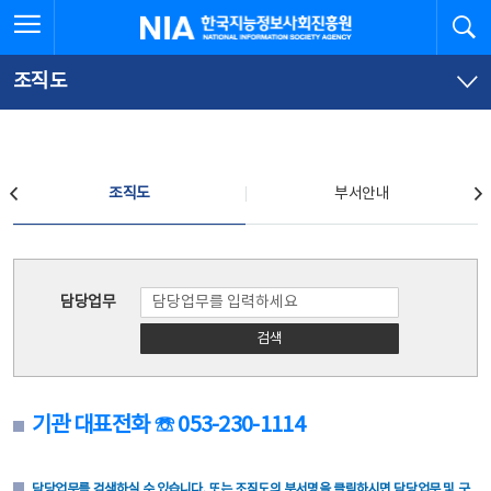
본
전
전체메뉴 열기
검
한국지능정보사회진흥원
문
체
바
메
로
뉴
가
바
조직도
기
로
가
기
조직도
조직도
부서안내
조직도
담당업무
검색
기관 대표전화 ☏ 053-230-1114
담당업무를 검색하실 수 있습니다. 또는 조직도의 부서명을 클릭하시면 담당업무 및 구