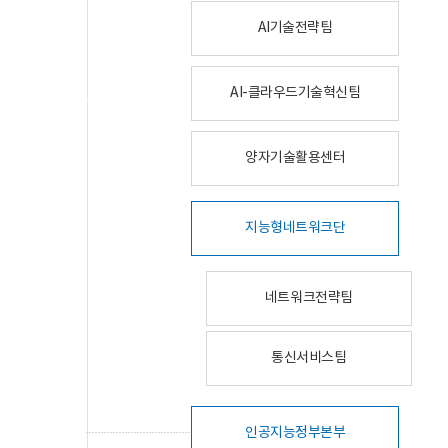
AI기술전략팀
AI-클라우드기술혁신팀
양자기술활용센터
지능형네트워크단
네트워크전략팀
통신서비스팀
인공지능정부본부