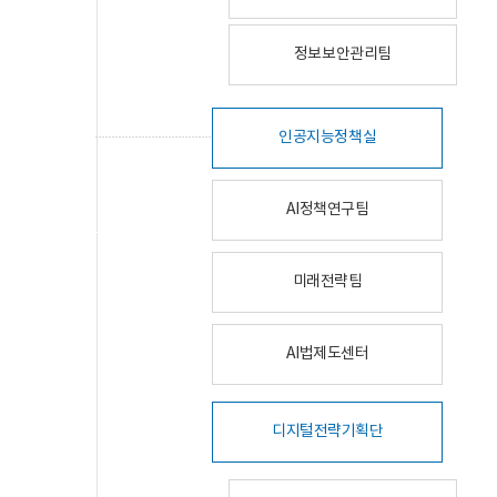
정보보안관리팀
인공지능정책실
AI정책연구팀
미래전략팀
AI법제도센터
디지털전략기획단