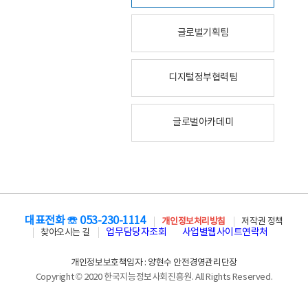
글로벌기획팀
디지털정부협력팀
글로벌아카데미
대표전화 ☏ 053-230-1114
개인정보처리방침
저작권 정책
업무담당자조회
사업별웹사이트연락처
찾아오시는 길
개인정보보호책임자 : 양현수 안전경영관리단장
Copyright © 2020 한국지능정보사회진흥원. All Rights Reserved.