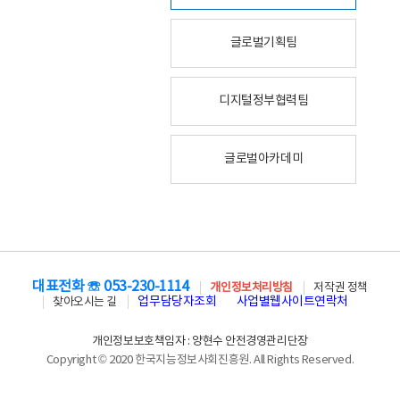
글로벌기획팀
디지털정부협력팀
글로벌아카데미
대표전화 ☏ 053-230-1114
개인정보처리방침
저작권 정책
업무담당자조회
사업별웹사이트연락처
찾아오시는 길
개인정보보호책임자 : 양현수 안전경영관리단장
Copyright © 2020 한국지능정보사회진흥원. All Rights Reserved.