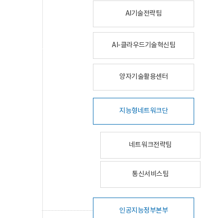
AI기술전략팀
AI-클라우드기술혁신팀
양자기술활용센터
지능형네트워크단
네트워크전략팀
통신서비스팀
인공지능정부본부