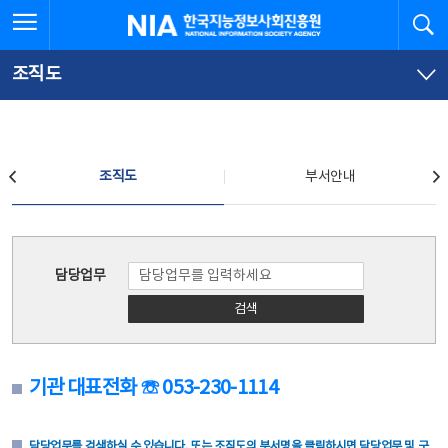
본
전
전체메뉴 열기
검
한국지능정보사회진흥원
문
체
바
메
로
뉴
가
바
조직도
기
로
가
기
조직도
조직도
부서안내
조직도
담당업무
검색
기관 대표전화 ☏ 053-230-1114
담당업무를 검색하실 수 있습니다. 또는 조직도의 부서명을 클릭하시면 담당업무 및 구