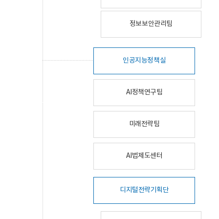
정보보안관리팀
인공지능정책실
AI정책연구팀
미래전략팀
AI법제도센터
디지털전략기획단