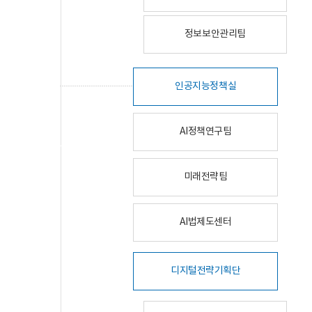
정보보안관리팀
인공지능정책실
AI정책연구팀
미래전략팀
AI법제도센터
디지털전략기획단