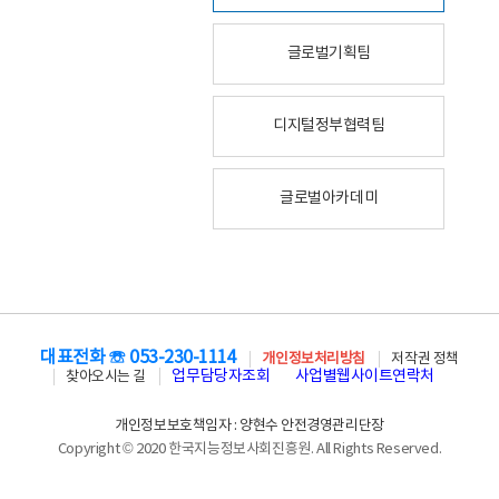
글로벌기획팀
디지털정부협력팀
글로벌아카데미
대표전화 ☏ 053-230-1114
개인정보처리방침
저작권 정책
업무담당자조회
사업별웹사이트연락처
찾아오시는 길
개인정보보호책임자 : 양현수 안전경영관리단장
Copyright © 2020 한국지능정보사회진흥원. All Rights Reserved.