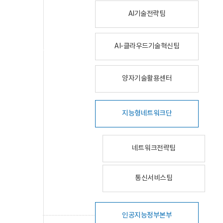
AI기술전략팀
AI-클라우드기술혁신팀
양자기술활용센터
지능형네트워크단
네트워크전략팀
통신서비스팀
인공지능정부본부