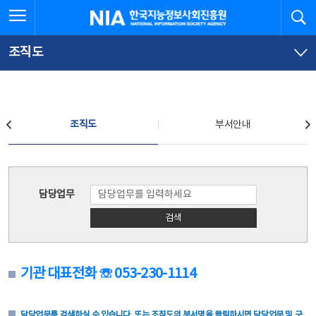
본
전
전체메뉴 열기
검
한국지능정보사회진흥원
문
체
바
메
로
뉴
가
바
조직도
기
로
가
기
조직도
조직도
부서안내
조직도
담당업무
검색
기관 대표전화 ☏ 053-230-1114
담당업무를 검색하실 수 있습니다. 또는 조직도의 부서명을 클릭하시면 담당업무 및 구