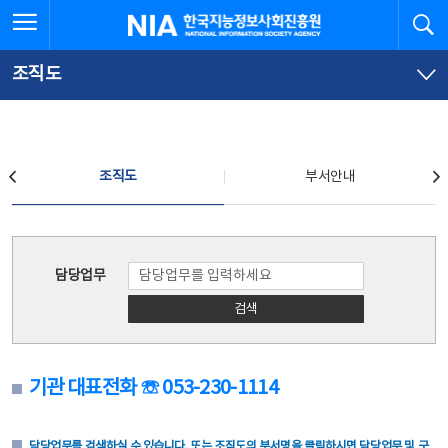
본
전
전체메뉴 열기
검
한국지능정보사회진흥원
문
체
바
메
로
뉴
가
바
조직도
기
로
가
기
조직도
조직도
부서안내
조직도
담당업무
검색
기관 대표전화 ☏ 053-230-1114
담당업무를 검색하실 수 있습니다. 또는 조직도의 부서명을 클릭하시면 담당업무 및 구