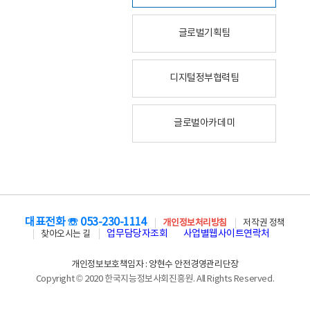
글로벌기획팀
디지털정부협력팀
글로벌아카데미
대표전화 ☏ 053-230-1114
개인정보처리방침
저작권 정책
업무담당자조회
사업별웹사이트연락처
찾아오시는 길
개인정보보호책임자 : 양현수 안전경영관리단장
Copyright © 2020 한국지능정보사회진흥원. All Rights Reserved.