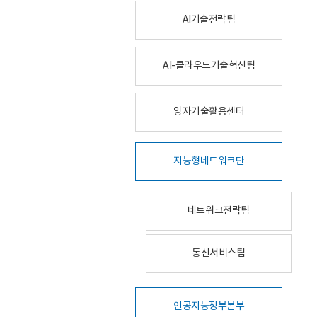
AI기술전략팀
AI-클라우드기술혁신팀
양자기술활용센터
지능형네트워크단
네트워크전략팀
통신서비스팀
인공지능정부본부