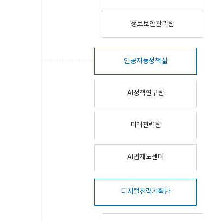
정보보안관리팀
인공지능정책실
AI정책연구팀
미래전략팀
AI법제도센터
디지털전략기획단