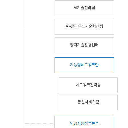
AI기술전략팀
AI-클라우드기술혁신팀
양자기술활용센터
지능형네트워크단
네트워크전략팀
통신서비스팀
인공지능정부본부