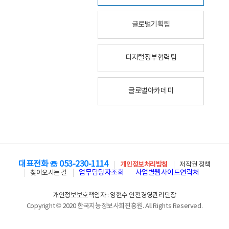
글로벌기획팀
디지털정부협력팀
글로벌아카데미
대표전화 ☏ 053-230-1114
개인정보처리방침
저작권 정책
업무담당자조회
사업별웹사이트연락처
찾아오시는 길
개인정보보호책임자 : 양현수 안전경영관리단장
Copyright © 2020 한국지능정보사회진흥원. All Rights Reserved.