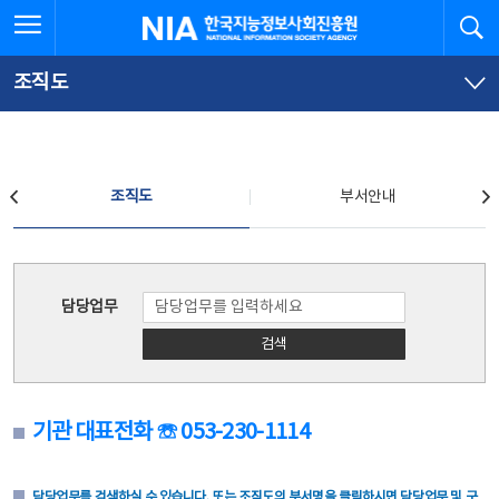
본
전
전체메뉴 열기
검
한국지능정보사회진흥원
문
체
바
메
로
뉴
가
바
조직도
기
로
가
기
조직도
조직도
부서안내
조직도
담당업무
검색
기관 대표전화 ☏ 053-230-1114
담당업무를 검색하실 수 있습니다. 또는 조직도의 부서명을 클릭하시면 담당업무 및 구