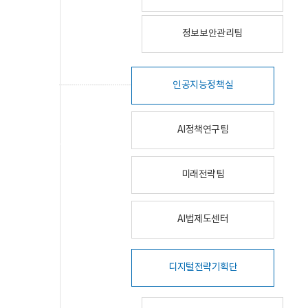
정보보안관리팀
인공지능정책실
AI정책연구팀
미래전략팀
AI법제도센터
디지털전략기획단