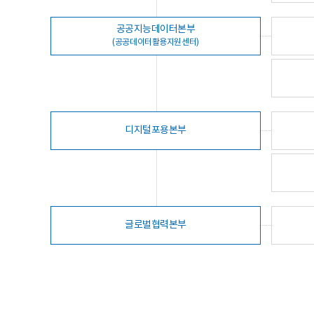
공공지능데이터본부
(공공데이터활용지원센터)
디지털포용본부
글로벌협력본부