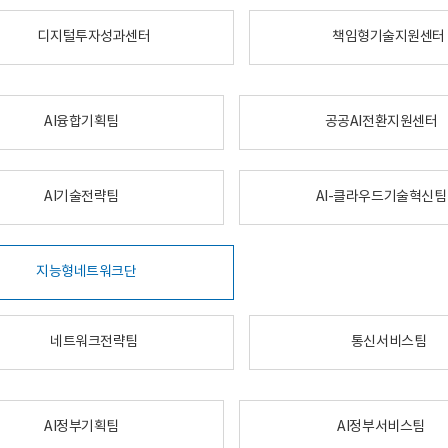
디지털투자성과센터
책임형기술지원센터
AI융합기획팀
공공AI전환지원센터
AI기술전략팀
AI-클라우드기술혁신팀
지능형네트워크단
네트워크전략팀
통신서비스팀
AI정부기획팀
AI정부서비스팀