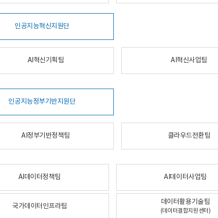
인공지능혁신지원단
AI혁신기획팀
AI혁신사업팀
인공지능정부기반지원단
AI정부기반정책팀
클라우드전환팀
AI데이터정책팀
AI데이터사업팀
데이터활용기술팀
국가데이터인프라팀
(데이터결합지원센터)