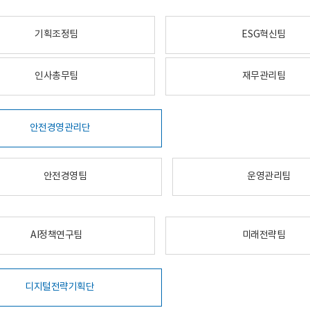
기획조정팀
ESG혁신팀
인사총무팀
재무관리팀
안전경영관리단
안전경영팀
운영관리팀
AI정책연구팀
미래전략팀
디지털전략기획단