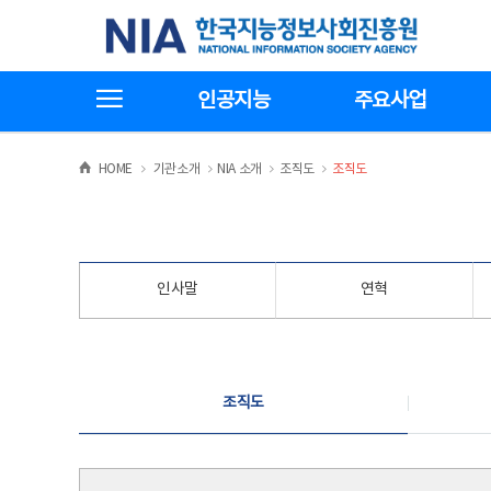
본
전
한국지능정보사회진흥원
문
체
바
메
로
뉴
가
바
전체메뉴보기
기
로
인공지능
주요사업
가
기
>
>
>
>
HOME
기관소개
NIA 소개
조직도
조직도
인사말
연혁
조직도
조직도
조직도