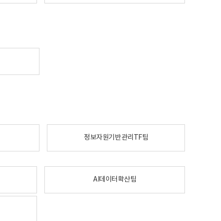
정보자원기반관리TF팀
AI데이터확산팀