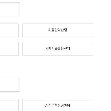
AI융합확산팀
양자기술활용센터
AI정부혁신성과팀