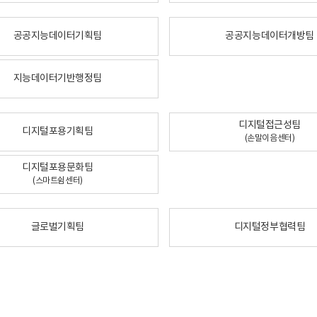
공공지능데이터기획팀
공공지능데이터개방팀
지능데이터기반행정팀
디지털접근성팀
디지털포용기획팀
(손말이음센터)
디지털포용문화팀
(스마트쉼센터)
글로벌기획팀
디지털정부협력팀