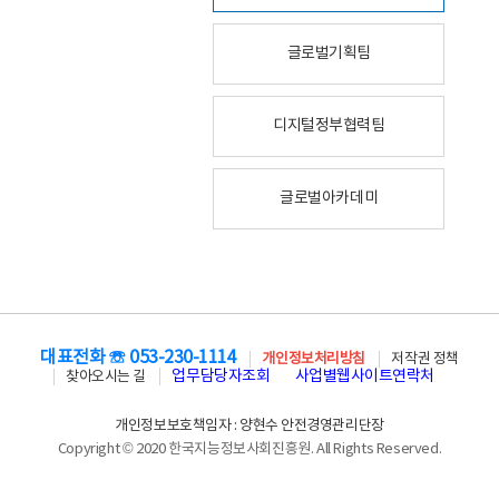
글로벌기획팀
디지털정부협력팀
글로벌아카데미
대표전화 ☏ 053-230-1114
개인정보처리방침
저작권 정책
업무담당자조회
사업별웹사이트연락처
찾아오시는 길
개인정보보호책임자 : 양현수 안전경영관리단장
Copyright © 2020 한국지능정보사회진흥원. All Rights Reserved.