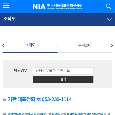
본
전
전체메뉴 열기
검
한국지능정보사회진흥원
문
체
바
메
로
뉴
가
바
조직도
기
로
가
기
조직도
조직도
부서안내
조직도
담당업무
검색
기관 대표전화 ☏ 053-230-1114
담당업무를 검색하실 수 있습니다. 또는 조직도의 부서명을 클릭하시면 담당업무 및 구