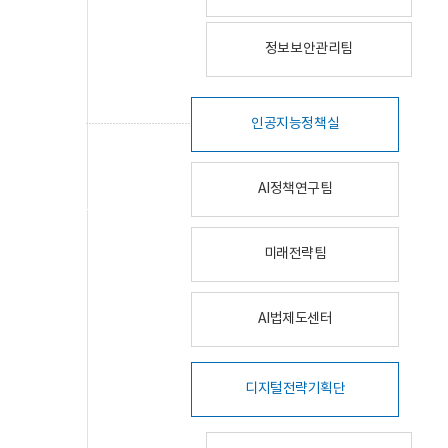
정보보안관리팀
인공지능정책실
AI정책연구팀
미래전략팀
AI법제도센터
디지털전략기획단