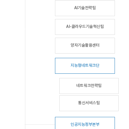
AI기술전략팀
AI-클라우드기술혁신팀
양자기술활용센터
지능형네트워크단
네트워크전략팀
통신서비스팀
인공지능정부본부