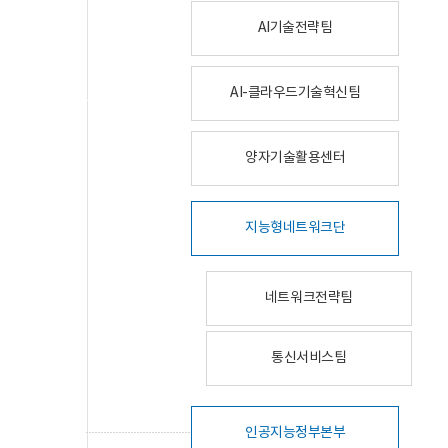
AI기술전략팀
AI-클라우드기술혁신팀
양자기술활용센터
지능형네트워크단
네트워크전략팀
통신서비스팀
인공지능정부본부