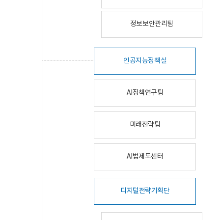
정보보안관리팀
인공지능정책실
AI정책연구팀
미래전략팀
AI법제도센터
디지털전략기획단