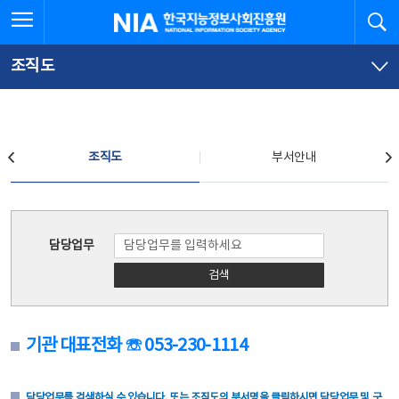
본
전
전체메뉴 열기
검
한국지능정보사회진흥원
문
체
바
메
로
뉴
가
바
조직도
기
로
가
기
조직도
조직도
부서안내
조직도
담당업무
검색
기관 대표전화 ☏ 053-230-1114
담당업무를 검색하실 수 있습니다. 또는 조직도의 부서명을 클릭하시면 담당업무 및 구