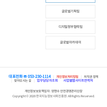
글로벌기획팀
디지털정부협력팀
글로벌아카데미
대표전화 ☏ 053-230-1114
개인정보처리방침
저작권 정책
업무담당자조회
사업별웹사이트연락처
찾아오시는 길
개인정보보호책임자 : 양현수 안전경영관리단장
Copyright © 2020 한국지능정보사회진흥원. All Rights Reserved.