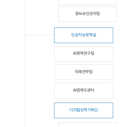
정보보안관리팀
인공지능정책실
AI정책연구팀
미래전략팀
AI법제도센터
디지털전략기획단