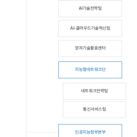
AI기술전략팀
AI-클라우드기술혁신팀
양자기술활용센터
지능형네트워크단
네트워크전략팀
통신서비스팀
인공지능정부본부