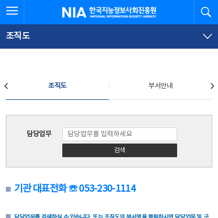
본
전
전체메뉴 열기
검
한국지능정보사회진흥원
문
체
바
메
로
뉴
가
바
조직도
기
로
가
기
조직도
조직도
부서안내
조직도
담당업무
검색
기관 대표전화 ☏ 053-230-1114
담당업무를 검색하실 수 있습니다. 또는 조직도의 부서명을 클릭하시면 담당업무 및 구