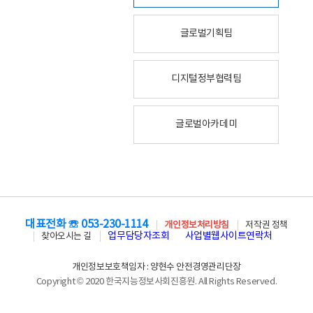
글로벌기획팀
디지털정부협력팀
글로벌아카데미
대표전화 ☏ 053-230-1114
개인정보처리방침
저작권 정책
업무담당자조회
사업별웹사이트연락처
찾아오시는 길
개인정보보호책임자 : 양현수 안전경영관리단장
Copyright © 2020 한국지능정보사회진흥원. All Rights Reserved.