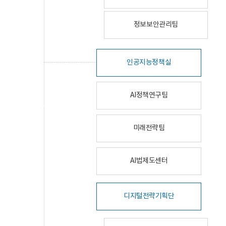
정보보안관리팀
인공지능정책실
AI정책연구팀
미래전략팀
AI법제도센터
디지털전략기획단