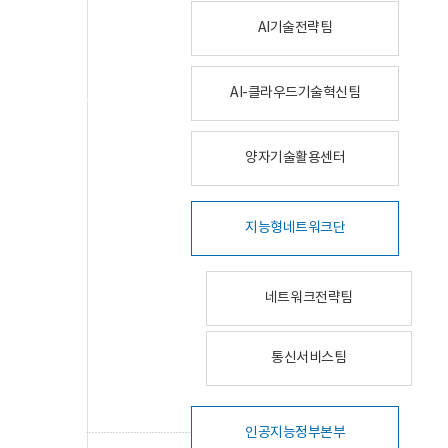
AI기술전략팀
AI-클라우드기술혁신팀
양자기술활용센터
지능형네트워크단
네트워크전략팀
통신서비스팀
인공지능정부본부