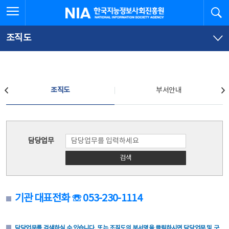
본
전
전체메뉴 열기
검
한국지능정보사회진흥원
문
체
바
메
로
뉴
가
바
조직도
기
로
가
기
조직도
조직도
부서안내
조직도
담당업무
검색
기관 대표전화 ☏ 053-230-1114
담당업무를 검색하실 수 있습니다. 또는 조직도의 부서명을 클릭하시면 담당업무 및 구