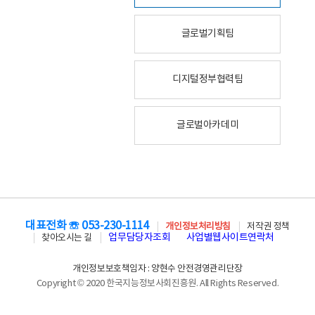
글로벌기획팀
디지털정부협력팀
글로벌아카데미
대표전화 ☏ 053-230-1114
개인정보처리방침
저작권 정책
업무담당자조회
사업별웹사이트연락처
찾아오시는 길
개인정보보호책임자 : 양현수 안전경영관리단장
Copyright © 2020 한국지능정보사회진흥원. All Rights Reserved.