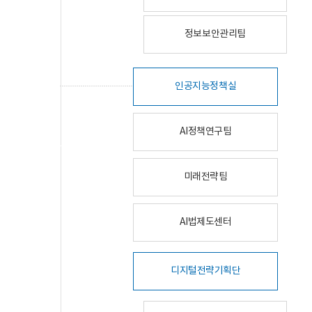
정보보안관리팀
인공지능정책실
AI정책연구팀
미래전략팀
AI법제도센터
디지털전략기획단