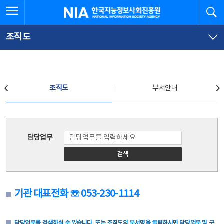
본
전
전체메뉴 열기
검
한국지능정보사회진흥원
문
체
바
메
로
뉴
가
바
조직도
기
로
가
기
조직도
조직도
부서안내
조직도
담당업무
검색
기관 대표전화 ☏ 053-230-1114
담당업무를 검색하실 수 있습니다. 또는 조직도의 부서명을 클릭하시면 담당업무 및 구