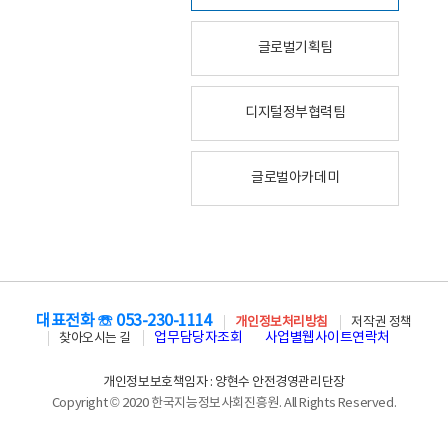
글로벌기획팀
디지털정부협력팀
글로벌아카데미
대표전화 ☏ 053-230-1114
개인정보처리방침
저작권 정책
업무담당자조회
사업별웹사이트연락처
찾아오시는 길
개인정보보호책임자 : 양현수 안전경영관리단장
Copyright © 2020 한국지능정보사회진흥원. All Rights Reserved.