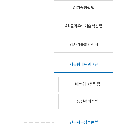
AI기술전략팀
AI-클라우드기술혁신팀
양자기술활용센터
지능형네트워크단
네트워크전략팀
통신서비스팀
인공지능정부본부