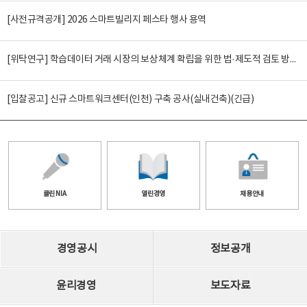
[사전규격공개] 2026 스마트빌리지 페스타 행사 용역
[위탁연구] 학습데이터 거래 시장의 보상체계 확립을 위한 법·제도적 검토 방안 연구
[입찰공고] 신규 스마트워크센터(인천) 구축 공사(실내건축)(긴급)
클린 NIA
열린경영
채용안내
경영공시
정보공개
윤리경영
보도자료