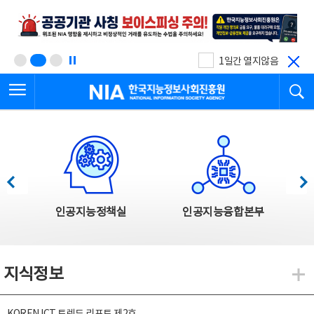
본
전
문
체
바
메
로
뉴
가
바
기
로
1일간 열지않음
가
전체메뉴 열기
검
기
한국지능정보사회진흥원
한국지능정보사회진흥원 주요사업
이전
다음
인공지능정책실
인공지능융합본부
지식정보
지