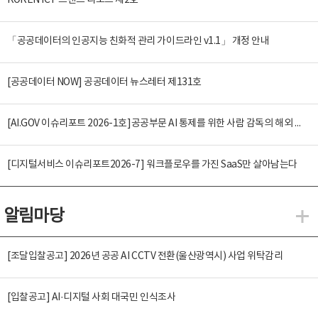
KOREN ICT 트렌드 리포트 제2호
「공공데이터의 인공지능 친화적 관리 가이드라인 v1.1」 개정 안내
[공공데이터 NOW] 공공데이터 뉴스레터 제131호
[AI.GOV 이슈리포트 2026-1호]공공부문 AI 통제를 위한 사람 감독의 해외 사례 분석 및 시사점
[디지털서비스 이슈리포트2026-7] 워크플로우를 가진 SaaS만 살아남는다
알림마당
알
[조달입찰공고] 2026년 공공 AI CCTV 전환(울산광역시) 사업 위탁감리
[입찰공고] AI·디지털 사회 대국민 인식조사