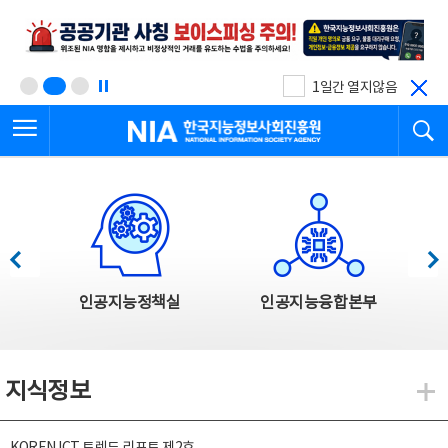
본
전
문
체
바
메
로
뉴
가
바
기
로
1일간 열지않음
가
전체메뉴 열기
검
기
한국지능정보사회진흥원
한국지능정보사회진흥원 주요사업
이전
다음
인공지능정책실
인공지능융합본부
지식정보
지