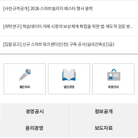
[사전규격공개] 2026 스마트빌리지 페스타 행사 용역
[위탁연구] 학습데이터 거래 시장의 보상체계 확립을 위한 법·제도적 검토 방안 연구
[입찰공고] 신규 스마트워크센터(인천) 구축 공사(실내건축)(긴급)
클린 NIA
열린경영
채용안내
경영공시
정보공개
윤리경영
보도자료