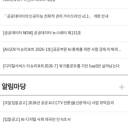
KOREN ICT 트렌드 리포트 제2호
「공공데이터의 인공지능 친화적 관리 가이드라인 v1.1」 개정 안내
[공공데이터 NOW] 공공데이터 뉴스레터 제131호
[AI.GOV 이슈리포트 2026-1호]공공부문 AI 통제를 위한 사람 감독의 해외 사례 분석 및 시사점
[디지털서비스 이슈리포트2026-7] 워크플로우를 가진 SaaS만 살아남는다
알림마당
알
[조달입찰공고] 2026년 공공 AI CCTV 전환(울산광역시) 사업 위탁감리
[입찰공고] AI·디지털 사회 대국민 인식조사