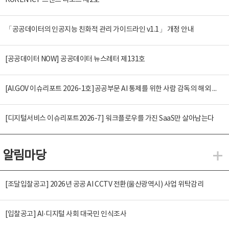
KOREN ICT 트렌드 리포트 제2호
「공공데이터의 인공지능 친화적 관리 가이드라인 v1.1」 개정 안내
[공공데이터 NOW] 공공데이터 뉴스레터 제131호
[AI.GOV 이슈리포트 2026-1호]공공부문 AI 통제를 위한 사람 감독의 해외 사례 분석 및 시사점
[디지털서비스 이슈리포트2026-7] 워크플로우를 가진 SaaS만 살아남는다
알림마당
알
[조달입찰공고] 2026년 공공 AI CCTV 전환(울산광역시) 사업 위탁감리
[입찰공고] AI·디지털 사회 대국민 인식조사