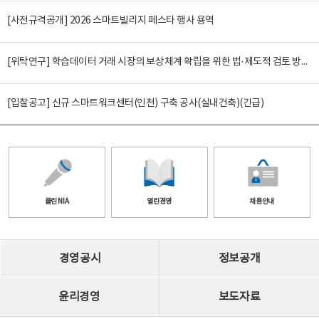
[사전규격공개] 2026 스마트빌리지 페스타 행사 용역
[위탁연구] 학습데이터 거래 시장의 보상체계 확립을 위한 법·제도적 검토 방안 연구
[입찰공고] 신규 스마트워크센터(인천) 구축 공사(실내건축)(긴급)
클린 NIA
열린경영
채용안내
경영공시
정보공개
윤리경영
보도자료