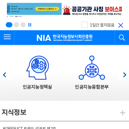
본
전
문
체
바
메
로
뉴
가
바
기
로
1일간 열지않음
가
전체메뉴 열기
검
기
한국지능정보사회진흥원
한국지능정보사회진흥원 주요사업
이전
다음
인공지능정책실
인공지능융합본부
지식정보
지