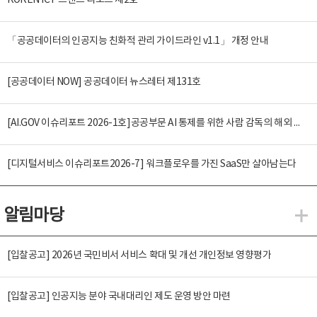
KOREN ICT 트렌드 리포트 제2호
「공공데이터의 인공지능 친화적 관리 가이드라인 v1.1」 개정 안내
[공공데이터 NOW] 공공데이터 뉴스레터 제131호
[AI.GOV 이슈리포트 2026-1호]공공부문 AI 통제를 위한 사람 감독의 해외 사례 분석 및 시사점
[디지털서비스 이슈리포트2026-7] 워크플로우를 가진 SaaS만 살아남는다
알림마당
알
[입찰공고] 2026년 국민비서 서비스 확대 및 개선 개인정보 영향평가
[입찰공고] 인공지능 분야 국내대리인 제도 운영 방안 마련