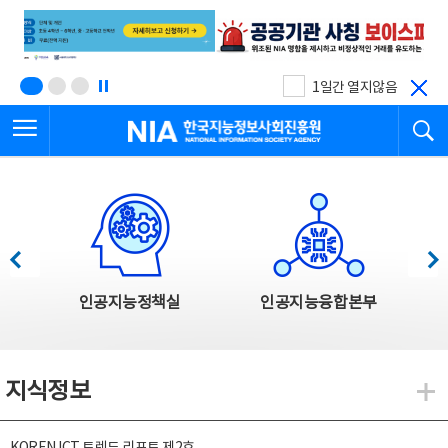
본
전
문
체
바
메
로
뉴
가
바
기
로
1일간 열지않음
가
전체메뉴 열기
검
기
한국지능정보사회진흥원
한국지능정보사회진흥원 주요사업
이전
다음
인공지능정책실
인공지능융합본부
지식정보
지