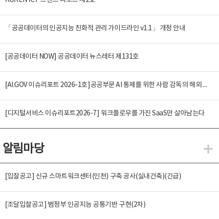
KOREN ICT 트렌드 리포트 제2호
「공공데이터의 인공지능 친화적 관리 가이드라인 v1.1」 개정 안내
[공공데이터 NOW] 공공데이터 뉴스레터 제131호
[AI.GOV 이슈리포트 2026-1호]공공부문 AI 통제를 위한 사람 감독의 해외 사례 분석 및 시사점
[디지털서비스 이슈리포트2026-7] 워크플로우를 가진 SaaS만 살아남는다
알림마당
알
[입찰공고] 신규 스마트워크센터(인천) 구축 공사(실내건축)(긴급)
[조달입찰공고] 범정부 인공지능 공통기반 구현(2차)