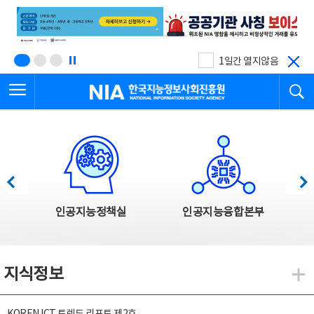
본
전
문
체
바
메
로
뉴
가
바
기
로
1일간 열지않음
가
전체메뉴 열기
검
기
한국지능정보사회진흥원
한국지능정보사회진흥원 주요사업
이전
다음
인공지능정책실
인공지능융합본부
지식정보
지