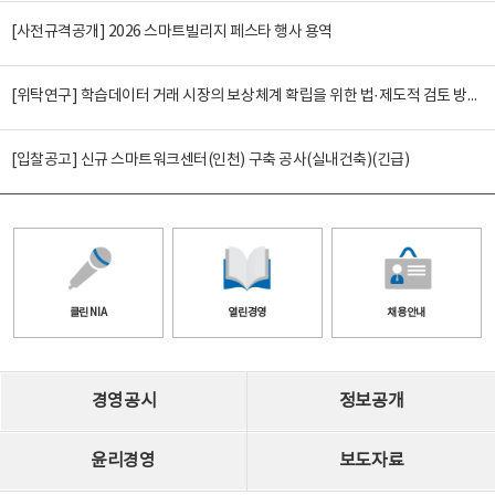
[사전규격공개] 2026 스마트빌리지 페스타 행사 용역
[위탁연구] 학습데이터 거래 시장의 보상체계 확립을 위한 법·제도적 검토 방안 연구
[입찰공고] 신규 스마트워크센터(인천) 구축 공사(실내건축)(긴급)
클린 NIA
열린경영
채용안내
경영공시
정보공개
윤리경영
보도자료