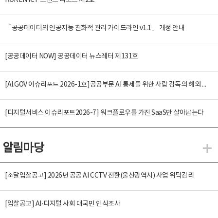
KOREN ICT 트렌드 리포트 제2호
「공공데이터의 인공지능 친화적 관리 가이드라인 v1.1」 개정 안내
[공공데이터 NOW] 공공데이터 뉴스레터 제131호
[AI.GOV 이슈리포트 2026-1호]공공부문 AI 통제를 위한 사람 감독의 해외 사례 분석 및 시사점
[디지털서비스 이슈리포트2026-7] 워크플로우를 가진 SaaS만 살아남는다
알림마당
알
[조달입찰공고] 2026년 공공 AI CCTV 전환(울산광역시) 사업 위탁감리
[입찰공고] AI·디지털 사회 대국민 인식조사