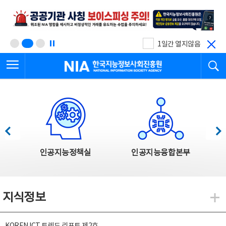
본
전
문
체
바
메
로
뉴
가
바
기
로
1일간 열지않음
가
전체메뉴 열기
검
기
한국지능정보사회진흥원
한국지능정보사회진흥원 주요사업
이전
다음
인공지능정책실
인공지능융합본부
지식정보
지