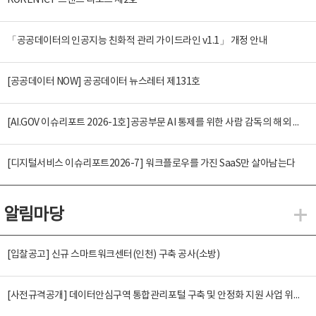
KOREN ICT 트렌드 리포트 제2호
「공공데이터의 인공지능 친화적 관리 가이드라인 v1.1」 개정 안내
[공공데이터 NOW] 공공데이터 뉴스레터 제131호
[AI.GOV 이슈리포트 2026-1호]공공부문 AI 통제를 위한 사람 감독의 해외 사례 분석 및 시사점
[디지털서비스 이슈리포트2026-7] 워크플로우를 가진 SaaS만 살아남는다
알림마당
알
[입찰공고] 신규 스마트워크센터(인천) 구축 공사(소방)
[사전규격공개] 데이터안심구역 통합관리포털 구축 및 안정화 지원 사업 위탁감리