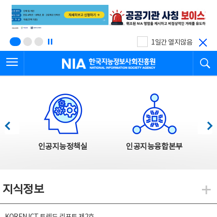
본
전
문
체
바
메
로
뉴
가
바
기
로
1일간 열지않음
가
전체메뉴 열기
검
기
한국지능정보사회진흥원
한국지능정보사회진흥원 주요사업
이전
다음
인공지능정책실
인공지능융합본부
지식정보
지