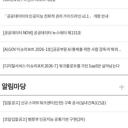
KOREN ICT 트렌드 리포트 제2호
「공공데이터의 인공지능 친화적 관리 가이드라인 v1.1」 개정 안내
[공공데이터 NOW] 공공데이터 뉴스레터 제131호
[AI.GOV 이슈리포트 2026-1호]공공부문 AI 통제를 위한 사람 감독의 해외 사례 분석 및 시사점
[디지털서비스 이슈리포트2026-7] 워크플로우를 가진 SaaS만 살아남는다
알림마당
알
[입찰공고] 신규 스마트워크센터(인천) 구축 공사(실내건축)(긴급)
[조달입찰공고] 범정부 인공지능 공통기반 구현(2차)