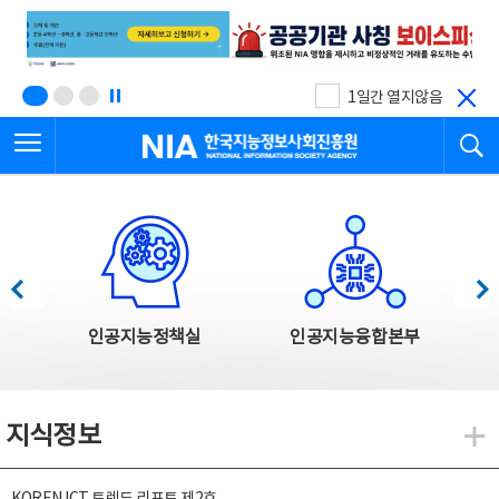
본
전
문
체
바
메
로
뉴
가
바
기
로
1일간 열지않음
가
전체메뉴 열기
검
기
한국지능정보사회진흥원
한국지능정보사회진흥원 주요사업
이전
다음
인공지능정책실
인공지능융합본부
지식정보
지