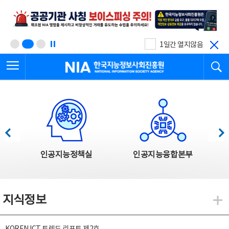
본
전
문
체
바
메
로
뉴
가
바
기
로
1일간 열지않음
가
전체메뉴 열기
검
기
한국지능정보사회진흥원
한국지능정보사회진흥원 주요사업
이전
다음
인공지능정책실
인공지능융합본부
지식정보
지