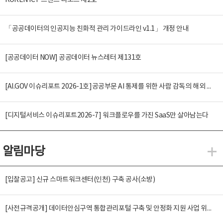
KOREN ICT 트렌드 리포트 제2호
「공공데이터의 인공지능 친화적 관리 가이드라인 v1.1」 개정 안내
[공공데이터 NOW] 공공데이터 뉴스레터 제131호
[AI.GOV 이슈리포트 2026-1호]공공부문 AI 통제를 위한 사람 감독의 해외 사례 분석 및 시사점
[디지털서비스 이슈리포트2026-7] 워크플로우를 가진 SaaS만 살아남는다
알림마당
알
[입찰공고] 신규 스마트워크센터(인천) 구축 공사(소방)
[사전규격공개] 데이터안심구역 통합관리포털 구축 및 안정화 지원 사업 위탁감리