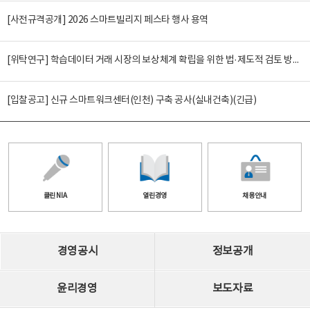
[사전규격공개] 2026 스마트빌리지 페스타 행사 용역
[위탁연구] 학습데이터 거래 시장의 보상체계 확립을 위한 법·제도적 검토 방안 연구
[입찰공고] 신규 스마트워크센터(인천) 구축 공사(실내건축)(긴급)
클린 NIA
열린경영
채용안내
경영공시
정보공개
윤리경영
보도자료