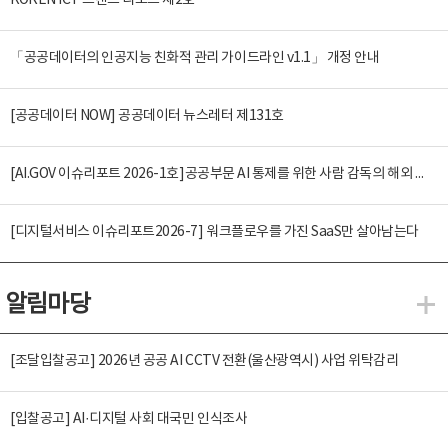
KOREN ICT 트렌드 리포트 제2호
「공공데이터의 인공지능 친화적 관리 가이드라인 v1.1」 개정 안내
[공공데이터 NOW] 공공데이터 뉴스레터 제131호
[AI.GOV 이슈리포트 2026-1호]공공부문 AI 통제를 위한 사람 감독의 해외 사례 분석 및 시사점
[디지털서비스 이슈리포트2026-7] 워크플로우를 가진 SaaS만 살아남는다
알림마당
알
[조달입찰공고] 2026년 공공 AI CCTV 전환(울산광역시) 사업 위탁감리
[입찰공고] AI·디지털 사회 대국민 인식조사