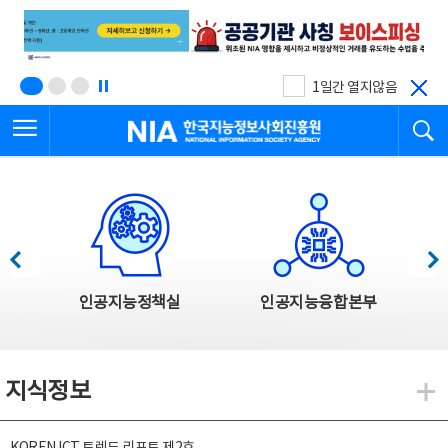
본
전
문
체
바
메
로
뉴
가
바
기
로
1일간 열지않음
가
전체메뉴 열기
검
기
한국지능정보사회진흥원
한국지능정보사회진흥원 주요사업
이전
다음
인공지능정책실
인공지능융합본부
지식정보
지