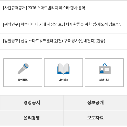
[사전규격공개] 2026 스마트빌리지 페스타 행사 용역
[위탁연구] 학습데이터 거래 시장의 보상체계 확립을 위한 법·제도적 검토 방안 연구
[입찰공고] 신규 스마트워크센터(인천) 구축 공사(실내건축)(긴급)
클린 NIA
열린경영
채용안내
경영공시
정보공개
윤리경영
보도자료