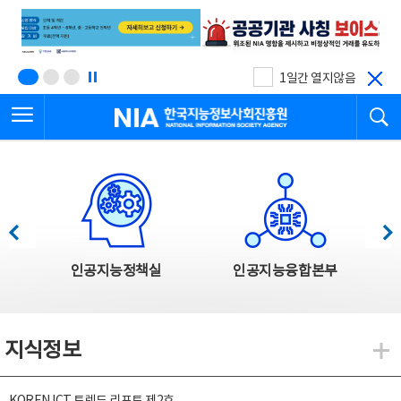
본
전
문
체
바
메
로
뉴
가
바
기
로
1일간 열지않음
가
전체메뉴 열기
검
기
한국지능정보사회진흥원
한국지능정보사회진흥원 주요사업
이전
다음
인공지능정책실
인공지능융합본부
지식정보
지