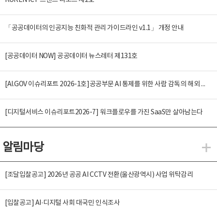
KOREN ICT 트렌드 리포트 제2호
「공공데이터의 인공지능 친화적 관리 가이드라인 v1.1」 개정 안내
[공공데이터 NOW] 공공데이터 뉴스레터 제131호
[AI.GOV 이슈리포트 2026-1호]공공부문 AI 통제를 위한 사람 감독의 해외 사례 분석 및 시사점
[디지털서비스 이슈리포트2026-7] 워크플로우를 가진 SaaS만 살아남는다
알림마당
알
[조달입찰공고] 2026년 공공 AI CCTV 전환(울산광역시) 사업 위탁감리
[입찰공고] AI·디지털 사회 대국민 인식조사