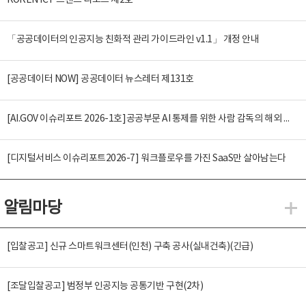
KOREN ICT 트렌드 리포트 제2호
「공공데이터의 인공지능 친화적 관리 가이드라인 v1.1」 개정 안내
[공공데이터 NOW] 공공데이터 뉴스레터 제131호
[AI.GOV 이슈리포트 2026-1호]공공부문 AI 통제를 위한 사람 감독의 해외 사례 분석 및 시사점
[디지털서비스 이슈리포트2026-7] 워크플로우를 가진 SaaS만 살아남는다
알림마당
알
[입찰공고] 신규 스마트워크센터(인천) 구축 공사(실내건축)(긴급)
[조달입찰공고] 범정부 인공지능 공통기반 구현(2차)