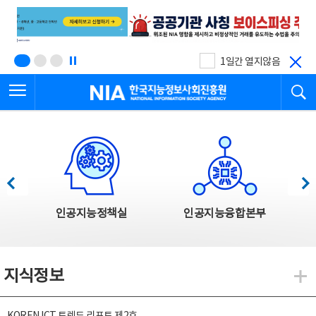
본
전
문
체
바
메
로
뉴
가
바
기
로
1일간 열지않음
가
전체메뉴 열기
검
기
한국지능정보사회진흥원
한국지능정보사회진흥원 주요사업
이전
다음
인공지능정책실
인공지능융합본부
지식정보
지