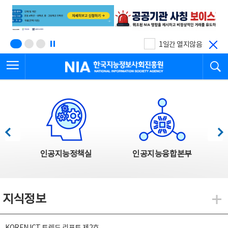
본
전
문
체
바
메
로
뉴
가
바
기
로
1일간 열지않음
가
전체메뉴 열기
검
기
한국지능정보사회진흥원
한국지능정보사회진흥원 주요사업
이전
다음
인공지능정책실
인공지능융합본부
지식정보
지