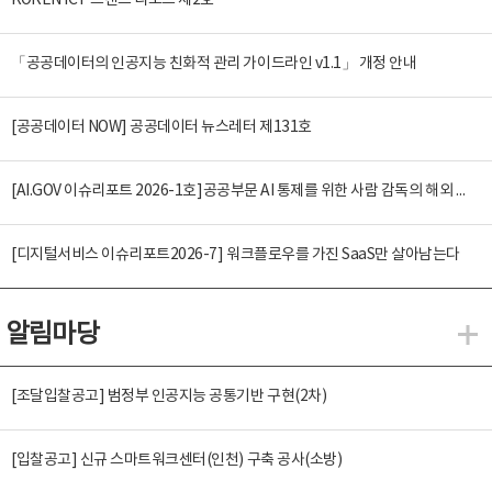
KOREN ICT 트렌드 리포트 제2호
「공공데이터의 인공지능 친화적 관리 가이드라인 v1.1」 개정 안내
[공공데이터 NOW] 공공데이터 뉴스레터 제131호
[AI.GOV 이슈리포트 2026-1호]공공부문 AI 통제를 위한 사람 감독의 해외 사례 분석 및 시사점
[디지털서비스 이슈리포트2026-7] 워크플로우를 가진 SaaS만 살아남는다
알림마당
알
[조달입찰공고] 범정부 인공지능 공통기반 구현(2차)
[입찰공고] 신규 스마트워크센터(인천) 구축 공사(소방)