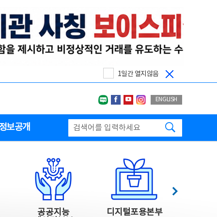
1일간 열지않음
네이버블로그
페이스북
유투브
인스타그랩
ENGLISH
검색하기
정보공개
다음
공공지능
디지털포용본부