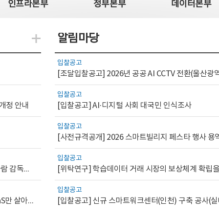
인프라본부
정부본부
데이터본부
알림마당
지식관련 더보기
입찰공고
입찰공고
 개정 안내
[입찰공고] AI·디지털 사회 대국민 인식조사
입찰공고
[사전규격공개] 2026 스마트빌리지 페스타 행사 용
입찰공고
[AI.GOV 이슈리포트 2026-1호]공공부문 AI 통제를 위한 사람 감독의 해외 사례 분석 및 시사점
입찰공고
[디지털서비스 이슈리포트2026-7] 워크플로우를 가진 SaaS만 살아남는다
[입찰공고] 신규 스마트워크센터(인천) 구축 공사(실