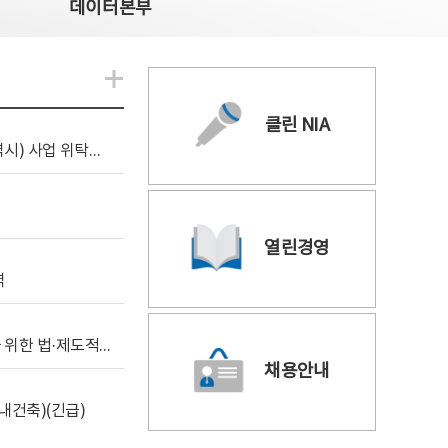
데이터본부
알림관련 더보기
클린 NIA
[조달입찰공고] 2026년 공공 AI CCTV 전환(울산광역시) 사업 위탁감리
열린경영
역
[위탁연구] 학습데이터 거래 시장의 보상체계 확립을 위한 법·제도적 검토 방안 연구
채용안내
내건축)(긴급)