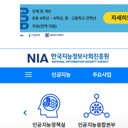
본
전
문
체
바
메
로
뉴
가
바
기
로
가
기
한국지능정보사회진흥원
전체메뉴보기
인공지능
주요사업
한국지능정보사회진흥원 주요사업
이전
인공지능정책실
인공지능융합본부