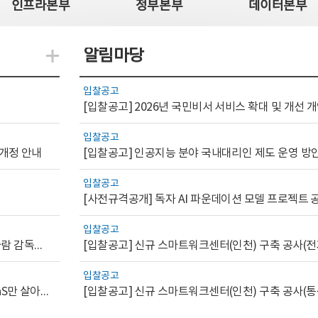
인프라본부
정부본부
데이터본부
알림마당
지식관련 더보기
입찰공고
[입찰공고] 2026년 국민비서 서비스 확대 및 개선
입찰공고
 개정 안내
[입찰공고] 인공지능 분야 국내대리인 제도 운영 방
입찰공고
입찰공고
[AI.GOV 이슈리포트 2026-1호]공공부문 AI 통제를 위한 사람 감독의 해외 사례 분석 및 시사점
[입찰공고] 신규 스마트워크센터(인천) 구축 공사(전
입찰공고
[디지털서비스 이슈리포트2026-7] 워크플로우를 가진 SaaS만 살아남는다
[입찰공고] 신규 스마트워크센터(인천) 구축 공사(통