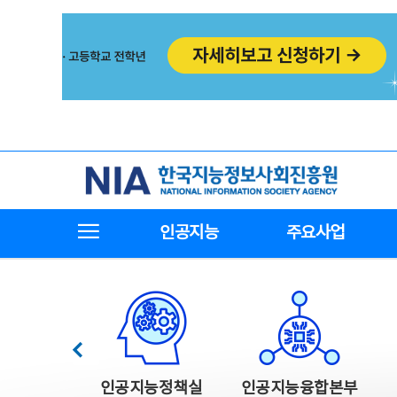
본
전
문
체
바
메
로
뉴
가
바
기
로
가
기
한국지능정보사회진흥원
전체메뉴보기
인공지능
주요사업
한국지능정보사회진흥원 주요사업
이전
인공지능정책실
인공지능융합본부