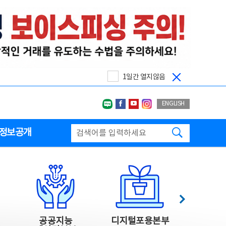
1일간 열지않음
네이버블로그
페이스북
유투브
인스타그랩
ENGLISH
검색하기
정보공개
다음
공공지능
디지털포용본부