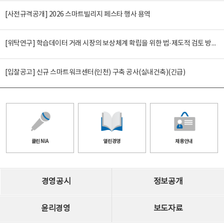
[사전규격공개] 2026 스마트빌리지 페스타 행사 용역
[위탁연구] 학습데이터 거래 시장의 보상체계 확립을 위한 법·제도적 검토 방안 연구
[입찰공고] 신규 스마트워크센터(인천) 구축 공사(실내건축)(긴급)
클린 NIA
열린경영
채용안내
경영공시
정보공개
윤리경영
보도자료