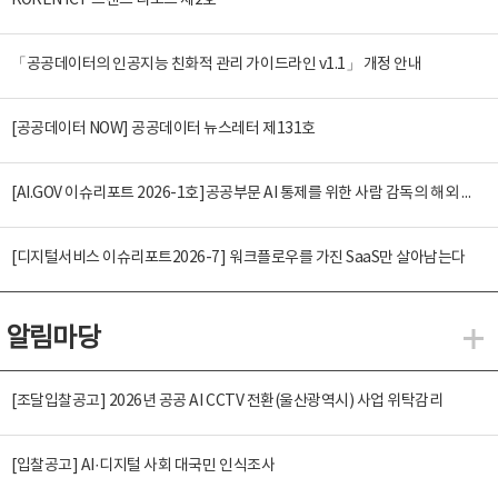
KOREN ICT 트렌드 리포트 제2호
「공공데이터의 인공지능 친화적 관리 가이드라인 v1.1」 개정 안내
[공공데이터 NOW] 공공데이터 뉴스레터 제131호
[AI.GOV 이슈리포트 2026-1호]공공부문 AI 통제를 위한 사람 감독의 해외 사례 분석 및 시사점
[디지털서비스 이슈리포트2026-7] 워크플로우를 가진 SaaS만 살아남는다
알림마당
알
[조달입찰공고] 2026년 공공 AI CCTV 전환(울산광역시) 사업 위탁감리
[입찰공고] AI·디지털 사회 대국민 인식조사