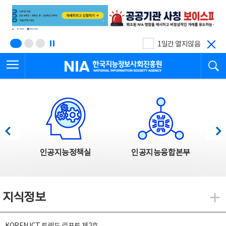
본
전
문
체
바
메
로
뉴
가
바
기
로
1일간 열지않음
가
전체메뉴 열기
검
기
한국지능정보사회진흥원
한국지능정보사회진흥원 주요사업
이전
다음
인공지능정책실
인공지능융합본부
지식정보
지