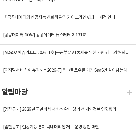
KOREN ICT 트렌드 리포트 제2호
「공공데이터의 인공지능 친화적 관리 가이드라인 v1.1」 개정 안내
[공공데이터 NOW] 공공데이터 뉴스레터 제131호
[AI.GOV 이슈리포트 2026-1호]공공부문 AI 통제를 위한 사람 감독의 해외 사례 분석 및 시사점
[디지털서비스 이슈리포트2026-7] 워크플로우를 가진 SaaS만 살아남는다
알림마당
알
[입찰공고] 2026년 국민비서 서비스 확대 및 개선 개인정보 영향평가
[입찰공고] 인공지능 분야 국내대리인 제도 운영 방안 마련