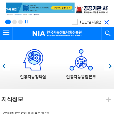
본
전
문
체
바
메
로
뉴
가
바
기
로
1일간 열지않음
가
전체메뉴 열기
검
기
한국지능정보사회진흥원
한국지능정보사회진흥원 주요사업
이전
다음
인공지능정책실
인공지능융합본부
지식정보
지